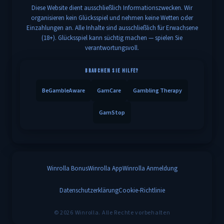
Diese Website dient ausschließlich Informationszwecken. Wir
organisieren kein Glücksspiel und nehmen keine Wetten oder
Einzahlungen an. Alle Inhalte sind ausschließlich für Erwachsene
(18+). Glücksspiel kann süchtig machen — spielen Sie
verantwortungsvoll.
BRAUCHEN SIE HILFE?
BeGambleAware
GamCare
Gambling Therapy
GamStop
Winrolla Bonus
Winrolla App
Winrolla Anmeldung
Datenschutzerklärung
Cookie-Richtlinie
© 2026 Winrolla. Alle Rechte vorbehalten