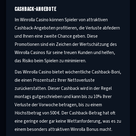
CASHBACK-ANGEBOTE
Im Winrolla Casino können Spieler von attraktiven
Cashback-Angeboten profitieren, die Verluste abfedern
und Ihnen eine zweite Chance geben. Diese
Promotionen sind ein Zeichen der Wertschätzung des
Winrolla Casinos für seine treuen Kunden und helfen,
das Risiko beim Spielen zu minimieren.
Das Winrolla Casino bietet wöchentliche Cashback-Boni,
die einen Prozentsatz Ihrer Nettoverluste
zurückerstatten. Dieser Cashback wird in der Regel
montags gutgeschrieben und kann bis zu 10% Ihrer
Verluste der Vorwoche betragen, bis zu einem
Höchstbetrag von 500 €. Der Cashback-Betrag hat oft
eine geringe oder gar keine Wettanforderung, was es zu
einem besonders attraktiven Winrolla Bonus macht.