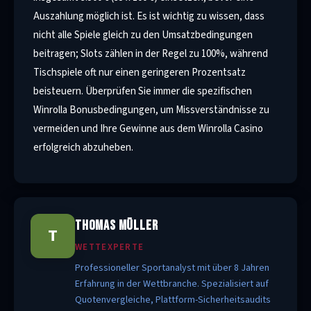
Auszahlung möglich ist. Es ist wichtig zu wissen, dass
nicht alle Spiele gleich zu den Umsatzbedingungen
beitragen; Slots zählen in der Regel zu 100%, während
Tischspiele oft nur einen geringeren Prozentsatz
beisteuern. Überprüfen Sie immer die spezifischen
Winrolla Bonusbedingungen, um Missverständnisse zu
vermeiden und Ihre Gewinne aus dem Winrolla Casino
erfolgreich abzuheben.
Thomas Müller
T
WETTEXPERTE
Professioneller Sportanalyst mit über 8 Jahren
Erfahrung in der Wettbranche. Spezialisiert auf
Quotenvergleiche, Plattform-Sicherheitsaudits