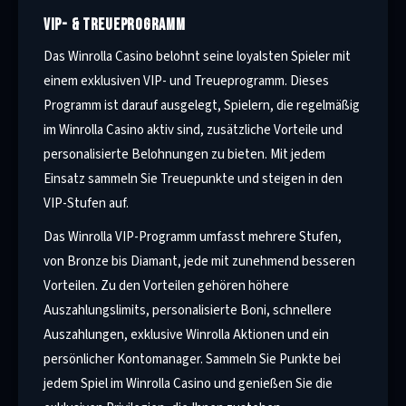
VIP- & TREUEPROGRAMM
Das Winrolla Casino belohnt seine loyalsten Spieler mit
einem exklusiven VIP- und Treueprogramm. Dieses
Programm ist darauf ausgelegt, Spielern, die regelmäßig
im Winrolla Casino aktiv sind, zusätzliche Vorteile und
personalisierte Belohnungen zu bieten. Mit jedem
Einsatz sammeln Sie Treuepunkte und steigen in den
VIP-Stufen auf.
Das Winrolla VIP-Programm umfasst mehrere Stufen,
von Bronze bis Diamant, jede mit zunehmend besseren
Vorteilen. Zu den Vorteilen gehören höhere
Auszahlungslimits, personalisierte Boni, schnellere
Auszahlungen, exklusive Winrolla Aktionen und ein
persönlicher Kontomanager. Sammeln Sie Punkte bei
jedem Spiel im Winrolla Casino und genießen Sie die