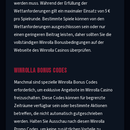
werden muss. Während der Erfüllung der
Wettanforderungen gilt ein maximaler Einsatz von 5 €
pro Spielrunde. Bestimmte Spiele können von den
Wettanforderungen ausgeschlossen sein oder nur
einen geringeren Beitrag leisten, daher sollten Sie die
vollständigen Winrolla Bonusbedingungen auf der
Webseite des Winrolla Casinos überprüfen.
WINROLLA BONUS CODES
Manchmal sind spezielle Winrolla Bonus Codes
erforderlich, um exklusive Angebote im Winrolla Casino
freizuschalten. Diese Codes können für begrenzte
Zeiträume verfügbar sein oder bestimmte Aktionen
betreffen, die nicht automatisch gutgeschrieben
werden. Halten Sie Ausschau nach diesen Winrolla
Promo Codes, um keine zusätzlichen Vorteile zu