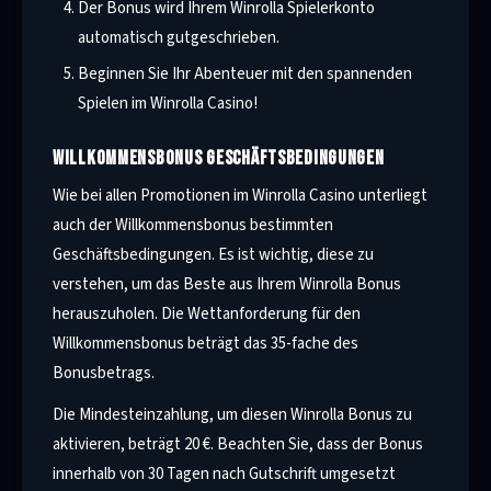
Der Bonus wird Ihrem Winrolla Spielerkonto
automatisch gutgeschrieben.
Beginnen Sie Ihr Abenteuer mit den spannenden
Spielen im Winrolla Casino!
WILLKOMMENSBONUS GESCHÄFTSBEDINGUNGEN
Wie bei allen Promotionen im Winrolla Casino unterliegt
auch der Willkommensbonus bestimmten
Geschäftsbedingungen. Es ist wichtig, diese zu
verstehen, um das Beste aus Ihrem Winrolla Bonus
herauszuholen. Die Wettanforderung für den
Willkommensbonus beträgt das 35-fache des
Bonusbetrags.
Die Mindesteinzahlung, um diesen Winrolla Bonus zu
aktivieren, beträgt 20 €. Beachten Sie, dass der Bonus
innerhalb von 30 Tagen nach Gutschrift umgesetzt