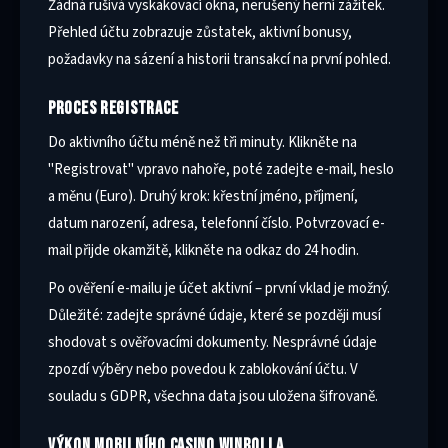
Žádná rušivá vyskakovací okna, nerušený herní zážitek.
Přehled účtu zobrazuje zůstatek, aktivní bonusy,
požadavky na sázení a historii transakcí na první pohled.
PROCES REGISTRACE
Do aktivního účtu méně než tři minuty. Klikněte na
"Registrovat" vpravo nahoře, poté zadejte e-mail, heslo
a měnu (Euro). Druhý krok: křestní jméno, příjmení,
datum narození, adresa, telefonní číslo. Potvrzovací e-
mail přijde okamžitě, klikněte na odkaz do 24 hodin.
Po ověření e-mailu je účet aktivní – první vklad je možný.
Důležité: zadejte správné údaje, které se později musí
shodovat s ověřovacími dokumenty. Nesprávné údaje
zpozdí výběry nebo povedou k zablokování účtu. V
souladu s GDPR, všechna data jsou uložena šifrovaně.
VÝKON MOBILNÍHO CASINO WINROLLA