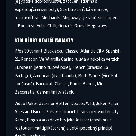
(egyptské dobrodružství, zatočení zdarma s
expandujícími symboly), Starburst (nízká variance,
relaxační hra). Mechanika Megaways je silně zastoupena
– Bonanza, Extra Chilli, Gonzo's Quest Megaways.
STOLNÍ HRY A DALŠÍ VARIANTY
Přes 30 variant Blackjacku: Classic, Atlantic City, Spanish
21, Pontoon. Ve Winrolla Casino ruleta v několika verzích:
European (jedno nulové pole), French (pravidlo La
Partage), American (dvojitá nula), Multi-Wheel (více kol
současně). Baccarat: Classic, Punto Banco, Mini
Baccarat s různými limity sázek.
Video Poker: Jacks or Better, Deuces Wild, Joker Poker,
Aces and Faces. Přes 50 stíracích losů s různými tématy.
Keno, Bingo a arkádové hry jako Aviator (crash hra s
rostoucím multiplikátorem) a JetX (podobný princip)