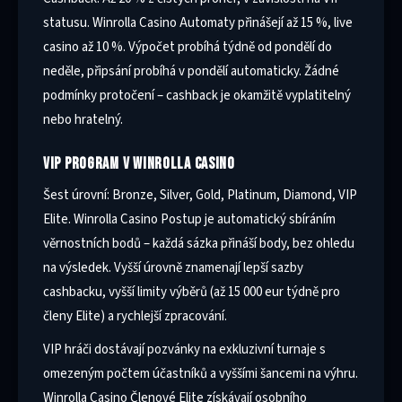
statusu. Winrolla Casino Automaty přinášejí až 15 %, live
casino až 10 %. Výpočet probíhá týdně od pondělí do
neděle, připsání probíhá v pondělí automaticky. Žádné
podmínky protočení – cashback je okamžitě vyplatitelný
nebo hratelný.
VIP PROGRAM V WINROLLA CASINO
Šest úrovní: Bronze, Silver, Gold, Platinum, Diamond, VIP
Elite. Winrolla Casino Postup je automatický sbíráním
věrnostních bodů – každá sázka přináší body, bez ohledu
na výsledek. Vyšší úrovně znamenají lepší sazby
cashbacku, vyšší limity výběrů (až 15 000 eur týdně pro
členy Elite) a rychlejší zpracování.
VIP hráči dostávají pozvánky na exkluzivní turnaje s
omezeným počtem účastníků a vyššími šancemi na výhru.
Winrolla Casino Členové Elite získávají osobního