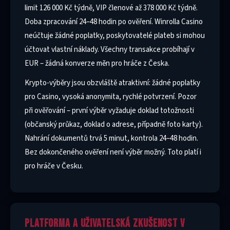
limit 126 000 Kč týdně, VIP členové až 378 000 Kč týdně.
Doba zpracování 24–48 hodin po ověření. Winrolla Casino
neúčtuje žádné poplatky, poskytovatelé plateb si mohou
účtovat vlastní náklady. Všechny transakce probíhají v
EUR – žádná konverze měn pro hráče z Česka.
Krypto-výběry jsou obzvláště atraktivní: žádné poplatky
pro Casino, vysoká anonymita, rychlé potvrzení. Pozor
při ověřování – první výběr vyžaduje doklad totožnosti
(občanský průkaz, doklad o adrese, případně foto karty).
Nahrání dokumentů trvá 5 minut, kontrola 24–48 hodin.
Bez dokončeného ověření není výběr možný. Toto platí i
pro hráče v Česku.
PLATFORMA A UŽIVATELSKÁ ZKUŠENOST V