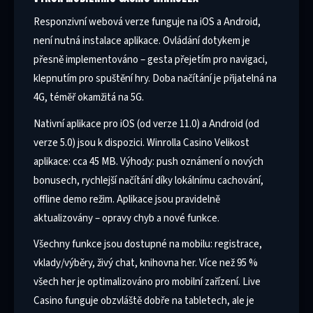
Responzivní webová verze funguje na iOS a Android,
není nutná instalace aplikace. Ovládání dotykem je
přesně implementováno – gesta přejetím pro navigaci,
klepnutím pro spuštění hry. Doba načítání je přijatelná na
4G, téměř okamžitá na 5G.
Nativní aplikace pro iOS (od verze 11.0) a Android (od
verze 5.0) jsou k dispozici. Winrolla Casino Velikost
aplikace: cca 45 MB. Výhody: push oznámení o nových
bonusech, rychlejší načítání díky lokálnímu cachování,
offline demo režim. Aplikace jsou pravidelně
aktualizovány – opravy chyb a nové funkce.
Všechny funkce jsou dostupné na mobilu: registrace,
vklady/výběry, živý chat, knihovna her. Více než 95 %
všech her je optimalizováno pro mobilní zařízení. Live
Casino funguje obzvláště dobře na tabletech, ale je