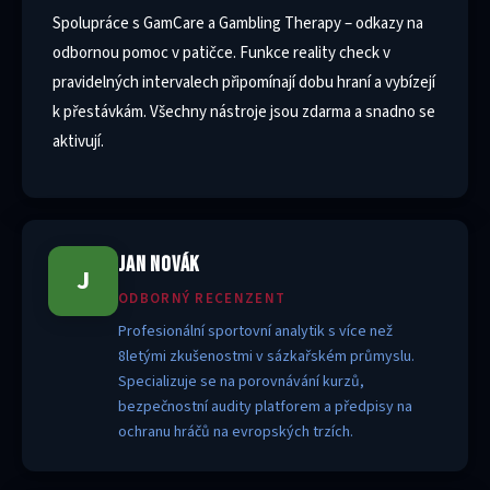
Spolupráce s GamCare a Gambling Therapy – odkazy na
odbornou pomoc v patičce. Funkce reality check v
pravidelných intervalech připomínají dobu hraní a vybízejí
k přestávkám. Všechny nástroje jsou zdarma a snadno se
aktivují.
Jan Novák
J
ODBORNÝ RECENZENT
Profesionální sportovní analytik s více než
8letými zkušenostmi v sázkařském průmyslu.
Specializuje se na porovnávání kurzů,
bezpečnostní audity platforem a předpisy na
ochranu hráčů na evropských trzích.