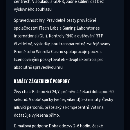
centrech. V souladu s GDPR, žádné sdílení dat bez
výslovného souhlasu.
Spravedlnost hry: Pravidelné testy prováděné
společnostmi iTech Labs a Gaming Laboratories
International (GLI). Kontroly RNG a ověřování RTP
čtvrtletně, výsledky jsou transparentně zveřejňovány.
Kromě toho Winrolla Casino spolupracuje pouze s
licencovanými poskytovateli – dvojitá kontrola pro
absolutně spravedlivou hru.
KANÁLY ZÁKAZNICKÉ PODPORY
Živý chat: K dispozici 24/7, průměrná čekací doba pod 60
sekund. V době špičky (večer, víkend) 2–3 minuty. Česky
mluvící personál, přátelský a kompetentní. Většina
dotazů je vyřešena přímo.
E-mailová podpora: Doba odezvy 2–6 hodin, české