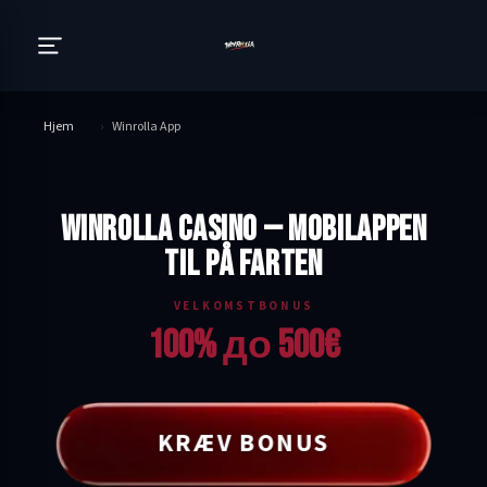
Hjem
›
Winrolla App
WINROLLA CASINO — MOBILAPPEN
TIL PÅ FARTEN
VELKOMSTBONUS
100% до 500€
KRÆV BONUS