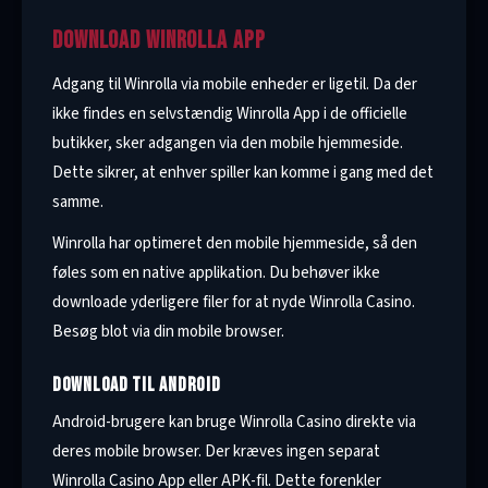
DOWNLOAD WINROLLA APP
Adgang til Winrolla via mobile enheder er ligetil. Da der
ikke findes en selvstændig Winrolla App i de officielle
butikker, sker adgangen via den mobile hjemmeside.
Dette sikrer, at enhver spiller kan komme i gang med det
samme.
Winrolla har optimeret den mobile hjemmeside, så den
føles som en native applikation. Du behøver ikke
downloade yderligere filer for at nyde Winrolla Casino.
Besøg blot via din mobile browser.
DOWNLOAD TIL ANDROID
Android-brugere kan bruge Winrolla Casino direkte via
deres mobile browser. Der kræves ingen separat
Winrolla Casino App eller APK-fil. Dette forenkler