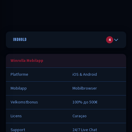
INDHOLD
4
Winrolla Mobilapp
Platforme
iOS & Android
Mobilapp
Mobilbrowser
Velkomstbonus
100% до 500€
Licens
Curaçao
Support
24/7 Live Chat