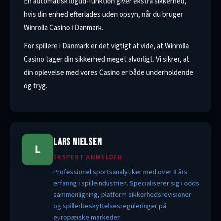
En automatisk logud-funktion giver ekstra sikkerhed,
hvis din enhed efterlades uden opsyn, når du bruger
Winrolla Casino i Danmark.
For spillere i Danmark er det vigtigt at vide, at Winrolla
Casino tager din sikkerhed meget alvorligt. Vi sikrer, at
din oplevelse med vores Casino er både underholdende
og tryg.
Lars Nielsen
L
EKSPERT ANMELDER
Professionel sportsanalytiker med over 8 års
erfaring i spilleindustrien. Specialiserer sig i odds
sammenligning, platform sikkerhedsrevisioner
og spillerbeskyttelsesreguleringer på
europæiske markeder.