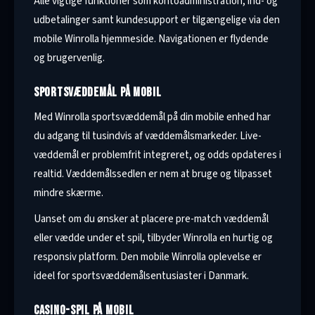
Alle vigtige funktioner som kontoadministration, ind- og
udbetalinger samt kundesupport er tilgængelige via den
mobile Winrolla hjemmeside. Navigationen er flydende
og brugervenlig.
SPORTSVÆDDEMÅL PÅ MOBIL
Med Winrolla sportsvæddemål på din mobile enhed har
du adgang til tusindvis af væddemålsmarkeder. Live-
væddemål er problemfrit integreret, og odds opdateres i
realtid. Væddemålssedlen er nem at bruge og tilpasset
mindre skærme.
Uanset om du ønsker at placere pre-match væddemål
eller vædde under et spil, tilbyder Winrolla en hurtig og
responsiv platform. Den mobile Winrolla oplevelse er
ideel for sportsvæddemålsentusiaster i Danmark.
CASINO-SPIL PÅ MOBIL