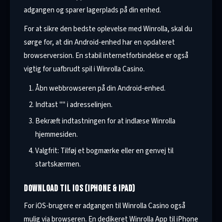
adgangen og sparer lagerplads på din enhed.
For at sikre den bedste oplevelse med Winrolla, skal du
sørge for, at din Android-enhed har en opdateret
browserversion. En stabil internetforbindelse er også
vigtig for uafbrudt spil i Winrolla Casino.
Åbn webbrowseren på din Android-enhed.
Indtast "" i adresselinjen.
Bekræft indtastningen for at indlæse Winrolla
hjemmesiden.
Valgfrit: Tilføj et bogmærke eller en genvej til
startskærmen.
DOWNLOAD TIL IOS (IPHONE & IPAD)
For iOS-brugere er adgangen til Winrolla Casino også
mulig via browseren. En dedikeret Winrolla App til iPhone