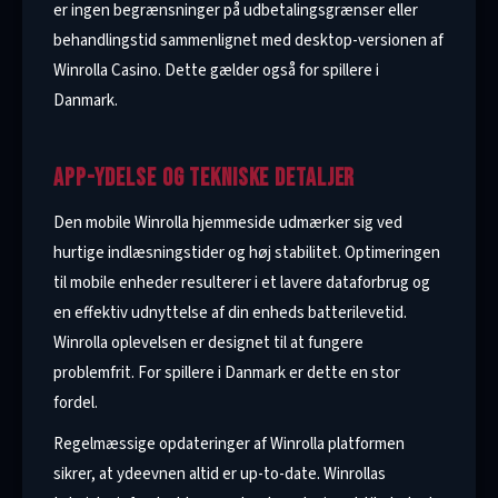
er ingen begrænsninger på udbetalingsgrænser eller
behandlingstid sammenlignet med desktop-versionen af
Winrolla Casino. Dette gælder også for spillere i
Danmark.
APP-YDELSE OG TEKNISKE DETALJER
Den mobile Winrolla hjemmeside udmærker sig ved
hurtige indlæsningstider og høj stabilitet. Optimeringen
til mobile enheder resulterer i et lavere dataforbrug og
en effektiv udnyttelse af din enheds batterilevetid.
Winrolla oplevelsen er designet til at fungere
problemfrit. For spillere i Danmark er dette en stor
fordel.
Regelmæssige opdateringer af Winrolla platformen
sikrer, at ydeevnen altid er up-to-date. Winrollas