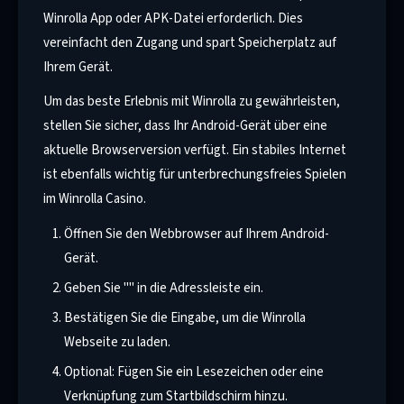
Winrolla App oder APK-Datei erforderlich. Dies
vereinfacht den Zugang und spart Speicherplatz auf
Ihrem Gerät.
Um das beste Erlebnis mit Winrolla zu gewährleisten,
stellen Sie sicher, dass Ihr Android-Gerät über eine
aktuelle Browserversion verfügt. Ein stabiles Internet
ist ebenfalls wichtig für unterbrechungsfreies Spielen
im Winrolla Casino.
Öffnen Sie den Webbrowser auf Ihrem Android-
Gerät.
Geben Sie "" in die Adressleiste ein.
Bestätigen Sie die Eingabe, um die Winrolla
Webseite zu laden.
Optional: Fügen Sie ein Lesezeichen oder eine
Verknüpfung zum Startbildschirm hinzu.