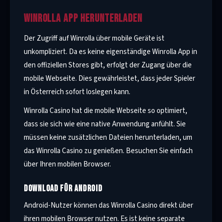
WINROLLA APP HERUNTERLADEN
Der Zugriff auf Winrolla über mobile Geräte ist
unkompliziert. Da es keine eigenständige Winrolla App in
den offiziellen Stores gibt, erfolgt der Zugang über die
mobile Webseite. Dies gewährleistet, dass jeder Spieler
in Österreich sofort loslegen kann.
Winrolla Casino hat die mobile Webseite so optimiert,
dass sie sich wie eine native Anwendung anfühlt. Sie
müssen keine zusätzlichen Dateien herunterladen, um
das Winrolla Casino zu genießen. Besuchen Sie einfach
über Ihren mobilen Browser.
DOWNLOAD FÜR ANDROID
Android-Nutzer können das Winrolla Casino direkt über
ihren mobilen Browser nutzen. Es ist keine separate