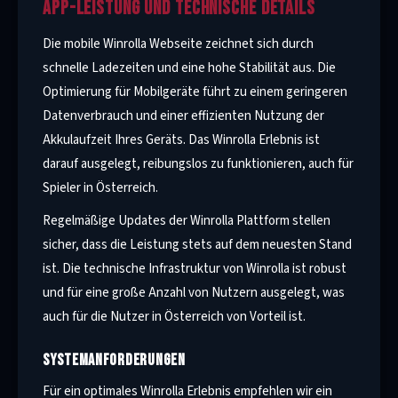
APP-LEISTUNG UND TECHNISCHE DETAILS
Die mobile Winrolla Webseite zeichnet sich durch
schnelle Ladezeiten und eine hohe Stabilität aus. Die
Optimierung für Mobilgeräte führt zu einem geringeren
Datenverbrauch und einer effizienten Nutzung der
Akkulaufzeit Ihres Geräts. Das Winrolla Erlebnis ist
darauf ausgelegt, reibungslos zu funktionieren, auch für
Spieler in Österreich.
Regelmäßige Updates der Winrolla Plattform stellen
sicher, dass die Leistung stets auf dem neuesten Stand
ist. Die technische Infrastruktur von Winrolla ist robust
und für eine große Anzahl von Nutzern ausgelegt, was
auch für die Nutzer in Österreich von Vorteil ist.
SYSTEMANFORDERUNGEN
Für ein optimales Winrolla Erlebnis empfehlen wir ein