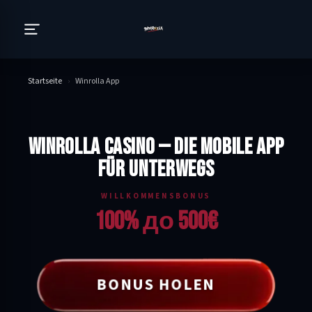
Startseite
›
Winrolla App
WINROLLA CASINO — DIE MOBILE APP
FÜR UNTERWEGS
WILLKOMMENSBONUS
100% до 500€
BONUS HOLEN