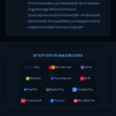
Professionaalne spordianalüütik üle 8-aastase
kogemusega kihlveotööstuses.
Spetsialiseerunud koefitsientide võrdlemisele,
platvormide turvaaudititele ja mängijate kaitse
regulatsioonidele Euroopa turgudel.
AKTSEPTEERITUD MAKSEMEETODID
Visa
Mastercard
Skrill
S
Neteller
Paysafecard
BLIK
N
P
BL
PayPal
Apple Pay
Google Pay
PP
AP
GP
Przelewy24
Trustly
MuchBetter
T
MB
P24