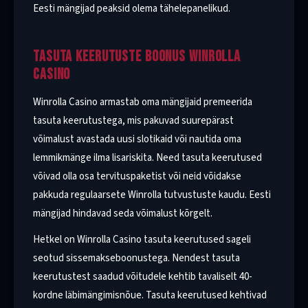
Eesti mängijad peaksid olema tähelepanelikud.
TASUTA KEERUTUSTE BOONUS WINROLLA
CASINO
Winrolla Casino armastab oma mängijaid premeerida
tasuta keerutustega, mis pakuvad suurepärast
võimalust avastada uusi slotikaid või nautida oma
lemmikmänge ilma lisariskita. Need tasuta keerutused
võivad olla osa tervituspaketist või neid võidakse
pakkuda regulaarsete Winrolla tutvustuste kaudu. Eesti
mängijad hindavad seda võimalust kõrgelt.
Hetkel on Winrolla Casino tasuta keerutused sageli
seotud sissemakseboonustega. Nendest tasuta
keerutustest saadud võitudele kehtib tavaliselt 40-
kordne läbimängimisnõue. Tasuta keerutused kehtivad