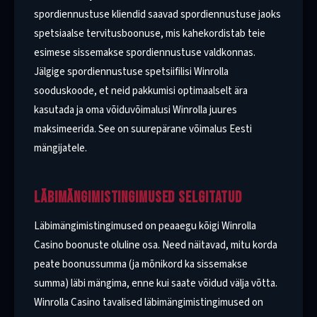
spordiennustuse kliendid saavad spordiennustuse jaoks
spetsiaalse tervitusboonuse, mis kahekordistab teie
esimese sissemakse spordiennustuse valdkonnas.
Jälgige spordiennustuse spetsiifilisi Winrolla
sooduskoode, et neid pakkumisi optimaalselt ära
kasutada ja oma võiduvõimalusi Winrolla juures
maksimeerida. See on suurepärane võimalus Eesti
mängijatele.
LÄBIMÄNGIMISTINGIMUSED SELGITATUD
Läbimängimistingimused on peaaegu kõigi Winrolla
Casino boonuste oluline osa. Need näitavad, mitu korda
peate boonussumma (ja mõnikord ka sissemakse
summa) läbi mängima, enne kui saate võidud välja võtta.
Winrolla Casino tavalised läbimängimistingimused on