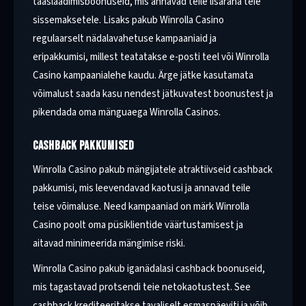
taaslaadimisboonuseid, mis annavad teile lisaraha teie
sissemaksetele. Lisaks pakub Winrolla Casino
regulaarselt nädalavahetuse kampaaniaid ja
eripakkumisi, millest teatatakse e-posti teel või Winrolla
Casino kampaanialehe kaudu. Ärge jätke kasutamata
võimalust saada kasu nendest jätkuvatest boonustest ja
pikendada oma mänguaega Winrolla Casinos.
CASHBACK PAKKUMISED
Winrolla Casino pakub mängijatele atraktiivseid cashback
pakkumisi, mis leevendavad kaotusi ja annavad teile
teise võimaluse. Need kampaaniad on märk Winrolla
Casino poolt oma püsiklientide väärtustamisest ja
aitavad minimeerida mängimise riski.
Winrolla Casino pakub iganädalasi cashback boonuseid,
mis tagastavad protsendi teie netokaotustest. See
cashback krediteeritakse tavaliselt esmaspäeviti ja võib