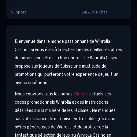
Support
24/7 Live Chat
Bienvenue dans le monde passionnant de Winrolla
Casino ! Si vous êtes à la recherche des meilleures offres
de bonus, vous êtes au bon endroit. Le Winrolla Casino
propose aux joueurs de Suisse une multitude de
promotions qui porteront votre expérience de jeu à un
niveau supérieur.
Nous couvrons tous les bonus
Winrolla
actuels, les
codes promotionnels Winrolla et des instructions
détaillées sur la manière de les réclamer. Ne manquez
pas votre chance de maximiser votre solde grâce aux
offres généreuses de Winrolla et de profiter de la
fantastique sélection de jeux au Winrolla Casino en