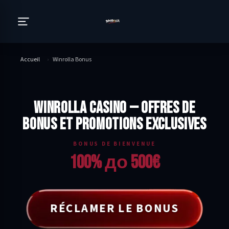
Accueil
›
Winrolla Bonus
WINROLLA CASINO — OFFRES DE
BONUS ET PROMOTIONS EXCLUSIVES
BONUS DE BIENVENUE
100% до 500€
RÉCLAMER LE BONUS