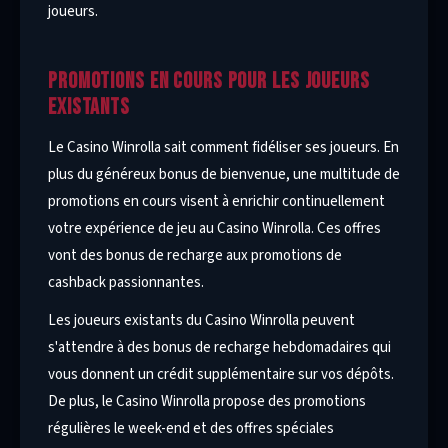
joueurs.
PROMOTIONS EN COURS POUR LES JOUEURS
EXISTANTS
Le Casino Winrolla sait comment fidéliser ses joueurs. En
plus du généreux bonus de bienvenue, une multitude de
promotions en cours visent à enrichir continuellement
votre expérience de jeu au Casino Winrolla. Ces offres
vont des bonus de recharge aux promotions de
cashback passionnantes.
Les joueurs existants du Casino Winrolla peuvent
s'attendre à des bonus de recharge hebdomadaires qui
vous donnent un crédit supplémentaire sur vos dépôts.
De plus, le Casino Winrolla propose des promotions
régulières le week-end et des offres spéciales