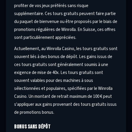
profiter de vos jeux préférés sans risque
supplémentaire. Ces tours gratuits peuvent faire partie
du paquet de bienvenue ou être proposés par le biais de
promotions régulières de Winrolla. En Suisse, ces offres
sont particulièrement appréciées.
Actuellement, au Winrolla Casino, les tours gratuits sont
souvent liés à des bonus de dépôt. Les gains issus de
ces tours gratuits sont généralement soumis à une
exigence de mise de 40x. Les tours gratuits sont
souvent valables pour des machines à sous
sélectionnées et populaires, spécifiées par le Winrolla
Casino. Un montant de retrait maximum de 100 € peut
s'appliquer aux gains provenant des tours gratuits issus
de promotions bonus.
BONUS SANS DÉPÔT