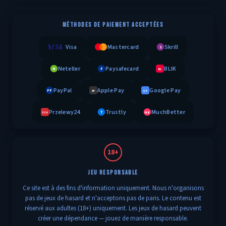
MÉTHODES DE PAIEMENT ACCEPTÉES
Visa
Mastercard
Skrill
S
Neteller
Paysafecard
BLIK
N
P
BL
PayPal
Apple Pay
Google Pay
PP
AP
GP
Przelewy24
Trustly
MuchBetter
T
MB
P24
18+
JEU RESPONSABLE
Ce site est à des fins d'information uniquement. Nous n'organisons
pas de jeux de hasard et n'acceptons pas de paris. Le contenu est
réservé aux adultes (18+) uniquement. Les jeux de hasard peuvent
créer une dépendance — jouez de manière responsable.