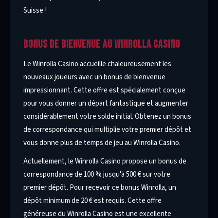
Suisse !
BONUS DE BIENVENUE AU WINROLLA CASINO
Le Winrolla Casino accueille chaleureusement les
nouveaux joueurs avec un bonus de bienvenue
impressionnant. Cette offre est spécialement conçue
pour vous donner un départ fantastique et augmenter
considérablement votre solde initial. Obtenez un bonus
de correspondance qui multiplie votre premier dépôt et
vous donne plus de temps de jeu au Winrolla Casino.
Actuellement, le Winrolla Casino propose un bonus de
correspondance de 100 % jusqu'à 500 € sur votre
premier dépôt. Pour recevoir ce bonus Winrolla, un
dépôt minimum de 20 € est requis. Cette offre
généreuse du Winrolla Casino est une excellente