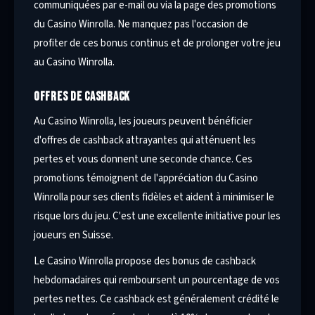
communiquées par e-mail ou via la page des promotions
du Casino Winrolla. Ne manquez pas l'occasion de
profiter de ces bonus continus et de prolonger votre jeu
au Casino Winrolla.
OFFRES DE CASHBACK
Au Casino Winrolla, les joueurs peuvent bénéficier
d'offres de cashback attrayantes qui atténuent les
pertes et vous donnent une seconde chance. Ces
promotions témoignent de l'appréciation du Casino
Winrolla pour ses clients fidèles et aident à minimiser le
risque lors du jeu. C'est une excellente initiative pour les
joueurs en Suisse.
Le Casino Winrolla propose des bonus de cashback
hebdomadaires qui remboursent un pourcentage de vos
pertes nettes. Ce cashback est généralement crédité le