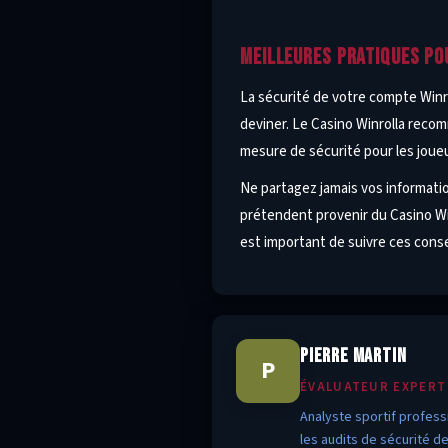
MEILLEURES PRATIQUES PO
La sécurité de votre compte Winrol
deviner. Le Casino Winrolla recomm
mesure de sécurité pour les joue
Ne partagez jamais vos informati
prétendent provenir du Casino Win
est important de suivre ces conse
Pierre Martin
P
ÉVALUATEUR EXPERT
Analyste sportif profess
les audits de sécurité 