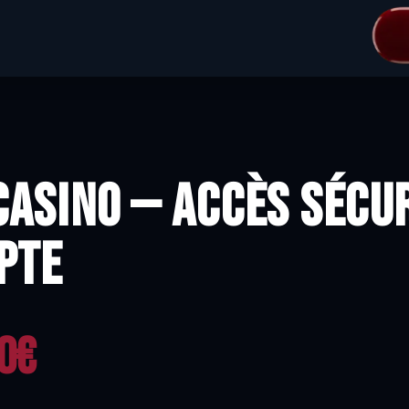
ASINO — ACCÈS SÉCUR
PTE
0€