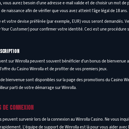
, vous aurez besoin d'une adresse e-mail valide et de choisir un mot de 
 naissance afin de vérifier que vous avez atteint l'âge légal de 18 ans.
e et votre devise préférée (par exemple, EUR) vous seront demandés. Veu
 Your Customer) pour confirmer votre identité. Ceci est une procédure s
NSCRIPTION
ivent sur Winrolla peuvent souvent bénéficier d'un bonus de bienvenue a
'offre du Casino Winrolla et de profiter de vos premiers jeux.
e bienvenue sont disponibles sur la page des promotions du Casino Winro
meilleur parti de votre démarrage sur Winrolla.
 DE CONNEXION
 peuvent survenir lors de la connexion au Winrolla Casino. Ne vous inqui
 rapidement. L'équipe de support de Winrolla est là pour vous aider ave