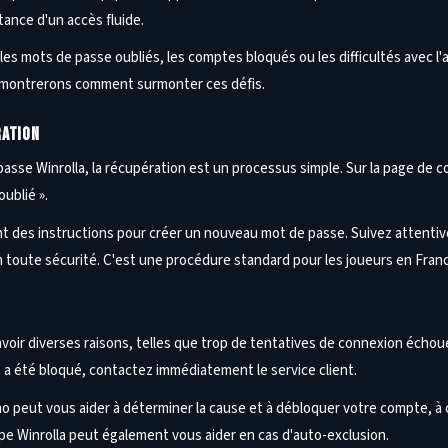
ance d'un accès fluide.
es mots de passe oubliés, les comptes bloqués ou les difficultés avec l'
s montrerons comment surmonter ces défis.
RATION
passe Winrolla, la récupération est un processus simple. Sur la page de c
oublié ».
t des instructions pour créer un nouveau mot de passe. Suivez attentiv
n toute sécurité. C'est une procédure standard pour les joueurs en Fran
voir diverses raisons, telles que trop de tentatives de connexion écho
a a été bloqué, contactez immédiatement le service client.
ino peut vous aider à déterminer la cause et à débloquer votre compte, à
pe Winrolla peut également vous aider en cas d'auto-exclusion.