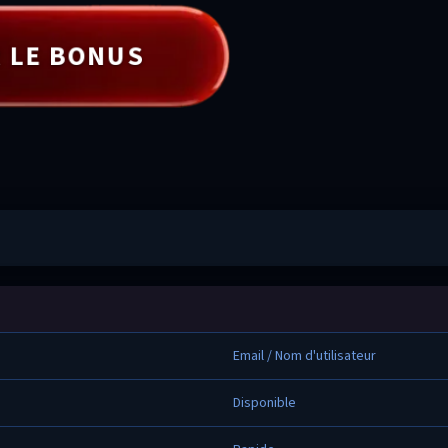
 LE BONUS
Email / Nom d'utilisateur
Disponible