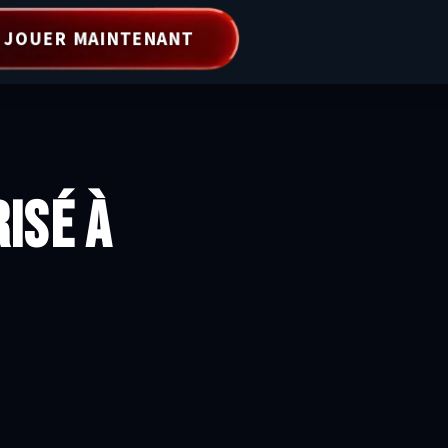
JOUER MAINTENANT
ISÉ À