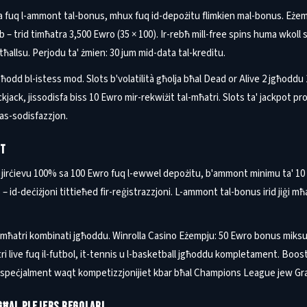
rba fuq l-ammont tal-bonus, mhux fuq id-depożitu flimkien mal-bonus. Eżem
– trid timħatra 3,500 Ewro (35 × 100). Ir-rebħ mill-free spins huma wkoll 
itħallsu. Perjodu ta' żmien: 30 jum mid-data tal-kreditu.
għodd bl-istess mod. Slots b'volatilità għolja bħal Dead or Alive 2 jgħoddu
kjack, jissodisfa biss 10 Ewro mir-rekwiżit tal-mħatri. Slots ta' jackpot
ħas-sodisfazzjon.
RT
 jirċievu 100% sa 100 Ewro fuq l-ewwel depożitu, b'ammont minimu ta' 10 E
id-deċiżjoni tittieħed fir-reġistrazzjoni. L-ammont tal-bonus irid jiġi mħat
 imħatri kombinati jgħoddu. Winrolla Casino Eżempju: 50 Ewro bonus miksub
atri live fuq il-futbol, it-tennis u l-basketball jgħoddu kompletament. Boo
l, speċjalment waqt kompetizzjonijiet kbar bħal Champions League jew Gr
GĦAL PLEJERS REGOLARI