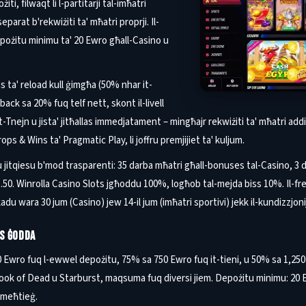
ti, filwaqt li l-partitarji tal-imħatri
eparat b'rekwiżiti ta' mħatri proprji. Il-
pożitu minimu ta' 20 Ewro għall-Casino u
es ta' reload kull ġimgħa (50% nhar it-
ack sa 20% fuq telf nett, skont il-livell
it-Tnejn u jista' jitħallas immedjatament – mingħajr rekwiżiti ta' mħatri a
ps & Wins ta' Pragmatic Play, li joffru premjijiet ta' kuljum.
ħu jitqiesu b'mod trasparenti: 35 darba mħatri għall-bonuses tal-Casino, 3 
 1.50. Winrolla Casino Slots jgħoddu 100%, logħob tal-mejda biss 10%. Il-fr
kadu wara 30 jum (Casino) jew 14-il jum (imħatri sportivi) jekk il-kundizzjoni
RS ĠODDA
0 Ewro fuq l-ewwel depożitu, 75% sa 750 Ewro fuq it-tieni, u 50% sa 1,250 
ok of Dead u Starburst, maqsuma fuq diversi jiem. Depożitu minimu: 20 Ewr
 meħtieġ.