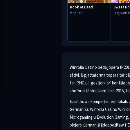
Book of Dead
Sweet Bo
Play'n GO
Pragmatic P
Winrolla Casino beda jopera fl-2
attivi. Il-pjattaforma topera taħt 
tar-RNG u l-ġestjoni ta' kontijiet s
konformità sinifikanti mill-2015, li 
Is-sit huwa kompletament lokalizzat
Ġermaniża. Winrolla Casino Winrol
Microgaming u Evolution Gaming. Min
plejers Ġermaniżi jiddepożitaw f'Ew