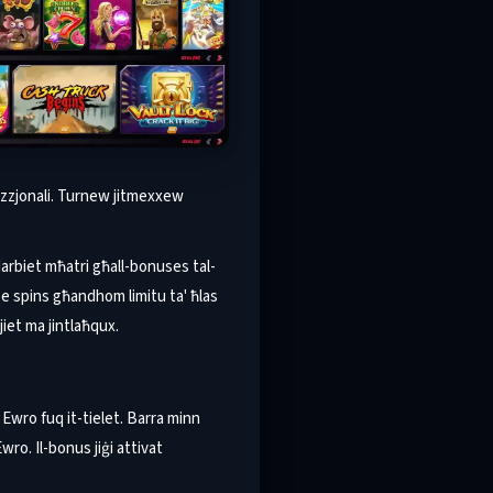
ddizzjonali. Turnew jitmexxew
darbiet mħatri għall-bonuses tal-
ee spins għandhom limitu ta' ħlas
jiet ma jintlaħqux.
Ewro fuq it-tielet. Barra minn
o. Il-bonus jiġi attivat