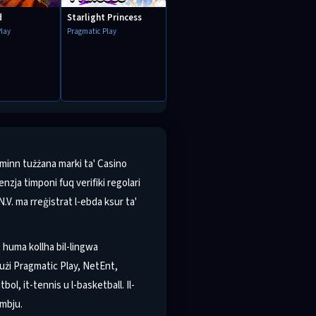
d
Starlight Princess
lay
Pragmatic Play
The Dog House
Sugar Ru
Pragmatic Play
Pragmatic 
minn tużżana marki ta' Casino
enzja timponi fuq verifiki regolari
 N.V. ma rreġistrat l-ebda ksur ta'
t huma kollha bil-lingwa
lużi Pragmatic Play, NetEnt,
ol, it-tennis u l-basketball. Il-
ambju.