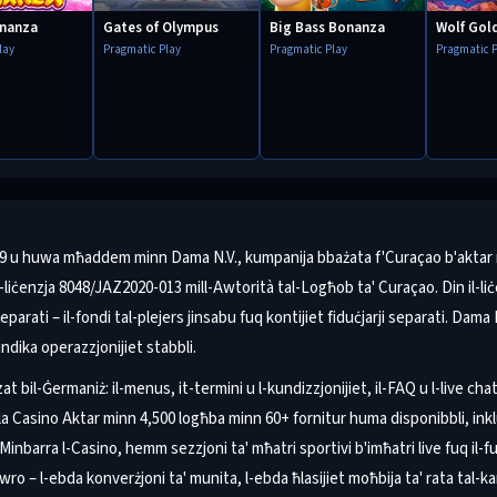
nanza
Gates of Olympus
Big Bass Bonanza
Wolf Gol
lay
Pragmatic Play
Pragmatic Play
Pragmatic P
019 u huwa mħaddem minn Dama N.V., kumpanija bbażata f'Curaçao b'aktar 
il-liċenzja 8048/JAZ2020-013 mill-Awtorità tal-Logħob ta' Curaçao. Din il-liċ
eparati – il-fondi tal-plejers jinsabu fuq kontijiet fiduċjarji separati. Dama
jindika operazzjonijiet stabbli.
 bil-Ġermaniż: il-menus, it-termini u l-kundizzjonijiet, il-FAQ u l-live cha
la Casino Aktar minn 4,500 logħba minn 60+ fornitur huma disponibbli, ink
barra l-Casino, hemm sezzjoni ta' mħatri sportivi b'imħatri live fuq il-futb
ro – l-ebda konverżjoni ta' munita, l-ebda ħlasijiet moħbija ta' rata tal-k