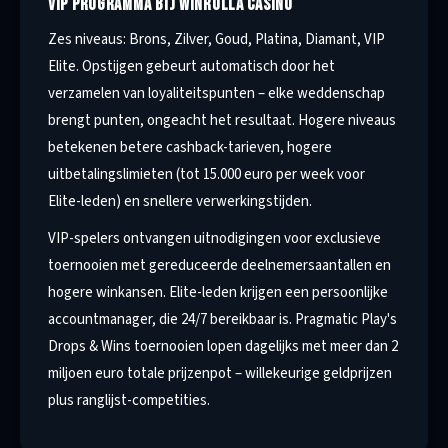
VIP PROGRAMMA BIJ WINROLLA CASINO
Zes niveaus: Brons, Zilver, Goud, Platina, Diamant, VIP
Elite. Opstijgen gebeurt automatisch door het
verzamelen van loyaliteitspunten – elke weddenschap
brengt punten, ongeacht het resultaat. Hogere niveaus
betekenen betere cashback-tarieven, hogere
uitbetalingslimieten (tot 15.000 euro per week voor
Elite-leden) en snellere verwerkingstijden.
VIP-spelers ontvangen uitnodigingen voor exclusieve
toernooien met gereduceerde deelnemersaantallen en
hogere winkansen. Elite-leden krijgen een persoonlijke
accountmanager, die 24/7 bereikbaar is. Pragmatic Play's
Drops & Wins toernooien lopen dagelijks met meer dan 2
miljoen euro totale prijzenpot – willekeurige geldprijzen
plus ranglijst-competities.