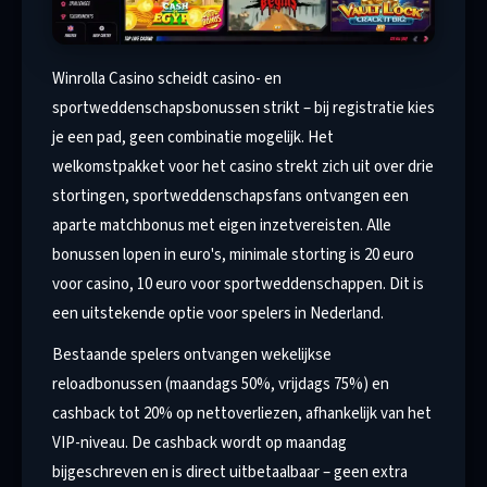
Winrolla Casino scheidt casino- en
sportweddenschapsbonussen strikt – bij registratie kies
je een pad, geen combinatie mogelijk. Het
welkomstpakket voor het casino strekt zich uit over drie
stortingen, sportweddenschapsfans ontvangen een
aparte matchbonus met eigen inzetvereisten. Alle
bonussen lopen in euro's, minimale storting is 20 euro
voor casino, 10 euro voor sportweddenschappen. Dit is
een uitstekende optie voor spelers in Nederland.
Bestaande spelers ontvangen wekelijkse
reloadbonussen (maandags 50%, vrijdags 75%) en
cashback tot 20% op nettoverliezen, afhankelijk van het
VIP-niveau. De cashback wordt op maandag
bijgeschreven en is direct uitbetaalbaar – geen extra