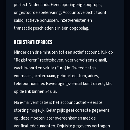
perfect Nederlands. Geen opdringerige pop-ups,
ongestoorde spelervaring. Accountoverzicht toont
saldo, actieve bonussen, inzetvereisten en
transactiegeschiedenis in één oogopslag.
REGISTRATIEPROCES
Minder dan drie minuten tot een actief account. Klik op
"Registreren" rechtsboven, voer vervolgens e-mail,
wachtwoord en valuta (Euro) in. Tweede stap:
voornaam, achternaam, geboortedatum, adres,
telefoonnummer. Bevestigings-e-mail komt direct, klik
op de link binnen 24 uur.
Na e-mailverificatie is het account actief – eerste
storting mogelijk. Belangrijk: geef correcte gegevens
op, deze moeten later overeenkomen met de
verificatiedocumenten. Onjuiste gegevens vertragen