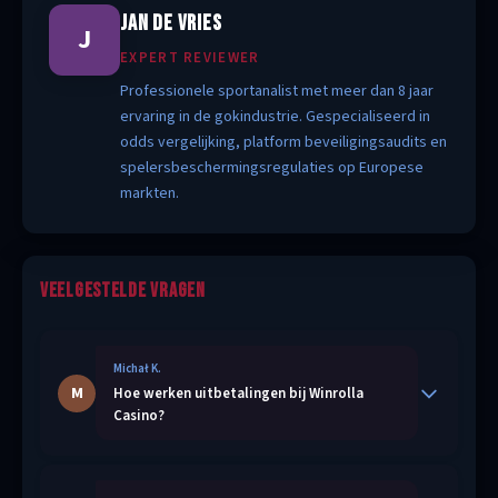
Jan de Vries
J
EXPERT REVIEWER
Professionele sportanalist met meer dan 8 jaar
ervaring in de gokindustrie. Gespecialiseerd in
odds vergelijking, platform beveiligingsaudits en
spelersbeschermingsregulaties op Europese
markten.
Veelgestelde vragen
Michał K.
M
Hoe werken uitbetalingen bij Winrolla
Casino?
Jan de Vries