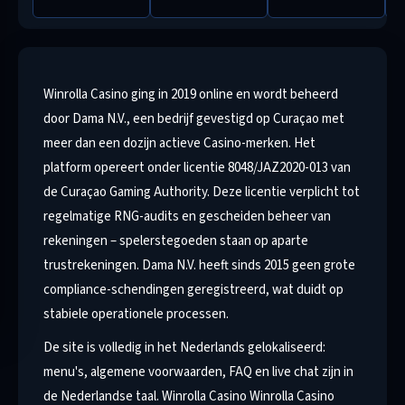
Winrolla Casino ging in 2019 online en wordt beheerd
door Dama N.V., een bedrijf gevestigd op Curaçao met
meer dan een dozijn actieve Casino-merken. Het
platform opereert onder licentie 8048/JAZ2020-013 van
de Curaçao Gaming Authority. Deze licentie verplicht tot
regelmatige RNG-audits en gescheiden beheer van
rekeningen – spelerstegoeden staan op aparte
trustrekeningen. Dama N.V. heeft sinds 2015 geen grote
compliance-schendingen geregistreerd, wat duidt op
stabiele operationele processen.
De site is volledig in het Nederlands gelokaliseerd:
menu's, algemene voorwaarden, FAQ en live chat zijn in
de Nederlandse taal. Winrolla Casino Winrolla Casino