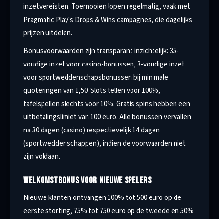
inzetvereisten. Toernooien lopen regelmatig, vaak met
Pragmatic Play's Drops & Wins campagnes, die dagelijks
prijzen uitdelen.
Bonusvoorwaarden zijn transparant inzichtelijk: 35-
voudige inzet voor casino-bonussen, 3-voudige inzet
voor sportweddenschapsbonussen bij minimale
quoteringen van 1,50. Slots tellen voor 100%,
tafelspellen slechts voor 10%. Gratis spins hebben een
uitbetalingslimiet van 100 euro. Alle bonussen vervallen
na 30 dagen (casino) respectievelijk 14 dagen
(sportweddenschappen), indien de voorwaarden niet
zijn voldaan.
WELKOMSTBONUS VOOR NIEUWE SPELERS
Nieuwe klanten ontvangen 100% tot 500 euro op de
eerste storting, 75% tot 750 euro op de tweede en 50%