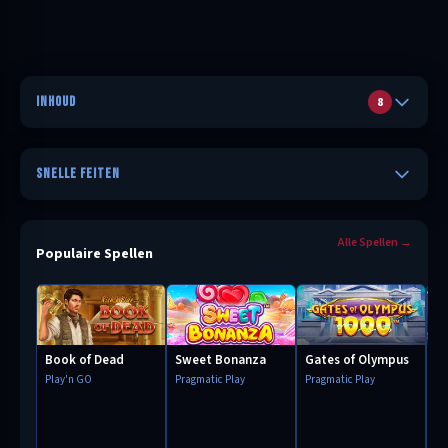
INHOUD
8
SNELLE FEITEN
Alle Spellen →
Populaire Spellen
Book of Dead
Sweet Bonanza
Gates of Olympus
Bi
Play'n GO
Pragmatic Play
Pragmatic Play
Pr