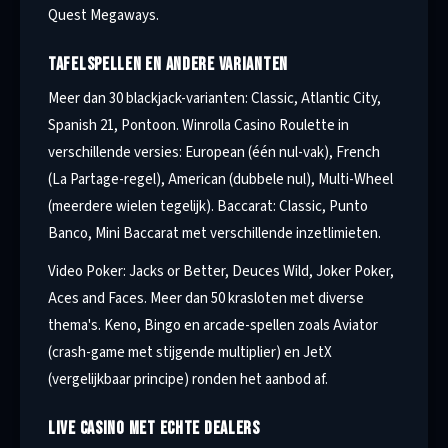
Quest Megaways.
TAFELSPELLEN EN ANDERE VARIANTEN
Meer dan 30 blackjack-varianten: Classic, Atlantic City,
Spanish 21, Pontoon. Winrolla Casino Roulette in
verschillende versies: European (één nul-vak), French
(La Partage-regel), American (dubbele nul), Multi-Wheel
(meerdere wielen tegelijk). Baccarat: Classic, Punto
Banco, Mini Baccarat met verschillende inzetlimieten.
Video Poker: Jacks or Better, Deuces Wild, Joker Poker,
Aces and Faces. Meer dan 50 krasloten met diverse
thema's. Keno, Bingo en arcade-spellen zoals Aviator
(crash-game met stijgende multiplier) en JetX
(vergelijkbaar principe) ronden het aanbod af.
LIVE CASINO MET ECHTE DEALERS