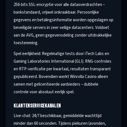
256-bits SSL-encryptie voor alle dataoverdrachten –
bankstandaard, vrijwel onkraakbaar. Persoonlijke
gegevens en betalingsinformatie worden opgeslagen op
beveiligde servers in zeer veilige datacenters. Voldoet
aan de AVG, geen gegevensdeling zonder uitdrukkelijke
toestemming.
Spel eerlijkheid: Regelmatige tests door iTech Labs en
Gaming Laboratories International (GLI). RNG-controles
en RTP-verificatie per kwartaal, resultaten transparant
gepubliceerd. Bovendien werkt Winrolla Casino alleen
samen met gelicentieerde aanbieders – dubbele
controle voor absoluut eerlijk spel.
KLANTENSERVICEKANALEN
Live-chat: 24/7 beschikbaar, gemiddelde wachttijd
minder dan 60 seconden. Tijdens piekuren (avonden,