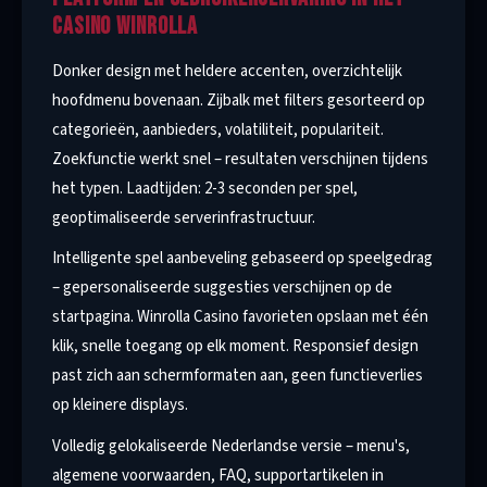
CASINO WINROLLA
Donker design met heldere accenten, overzichtelijk
hoofdmenu bovenaan. Zijbalk met filters gesorteerd op
categorieën, aanbieders, volatiliteit, populariteit.
Zoekfunctie werkt snel – resultaten verschijnen tijdens
het typen. Laadtijden: 2-3 seconden per spel,
geoptimaliseerde serverinfrastructuur.
Intelligente spel aanbeveling gebaseerd op speelgedrag
– gepersonaliseerde suggesties verschijnen op de
startpagina. Winrolla Casino favorieten opslaan met één
klik, snelle toegang op elk moment. Responsief design
past zich aan schermformaten aan, geen functieverlies
op kleinere displays.
Volledig gelokaliseerde Nederlandse versie – menu's,
algemene voorwaarden, FAQ, supportartikelen in