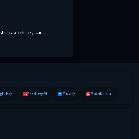
strony w celu uzyskania
gle Pay
Przelewy24
Trustly
MuchBetter
T
MB
P24