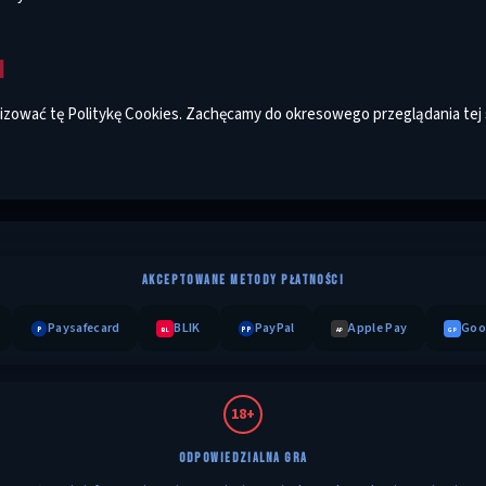
I
izować tę Politykę Cookies. Zachęcamy do okresowego przeglądania tej 
AKCEPTOWANE METODY PŁATNOŚCI
Paysafecard
BLIK
PayPal
Apple Pay
Goo
P
PP
BL
AP
GP
18+
ODPOWIEDZIALNA GRA