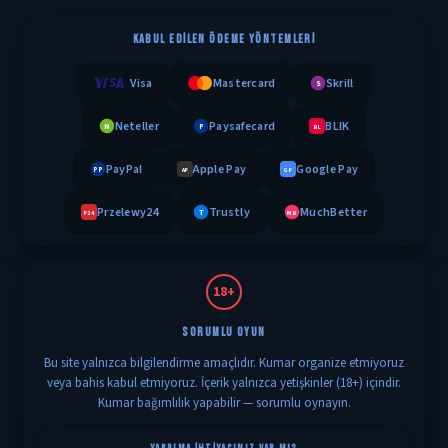
KABUL EDILEN ÖDEME YÖNTEMLERI
Visa
Mastercard
Skrill
S
Neteller
Paysafecard
BLIK
N
P
BL
PayPal
Apple Pay
Google Pay
PP
AP
GP
Przelewy24
Trustly
MuchBetter
T
MB
P24
18+
SORUMLU OYUN
Bu site yalnızca bilgilendirme amaçlıdır. Kumar organize etmiyoruz
veya bahis kabul etmiyoruz. İçerik yalnızca yetişkinler (18+) içindir.
Kumar bağımlılık yapabilir — sorumlu oynayın.