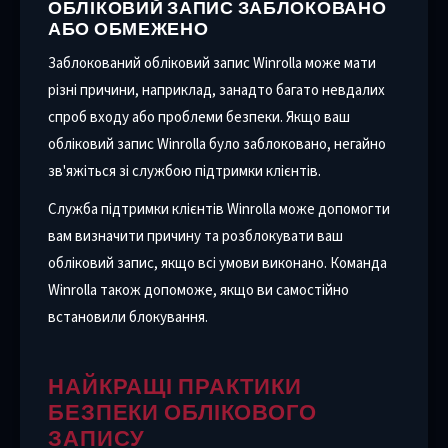
ОБЛІКОВИЙ ЗАПИС ЗАБЛОКОВАНО
АБО ОБМЕЖЕНО
Заблокований обліковий запис Winrolla може мати
різні причини, наприклад, занадто багато невдалих
спроб входу або проблеми безпеки. Якщо ваш
обліковий запис Winrolla було заблоковано, негайно
зв'яжіться зі службою підтримки клієнтів.
Служба підтримки клієнтів Winrolla може допомогти
вам визначити причину та розблокувати ваш
обліковий запис, якщо всі умови виконано. Команда
Winrolla також допоможе, якщо ви самостійно
встановили блокування.
НАЙКРАЩІ ПРАКТИКИ
БЕЗПЕКИ ОБЛІКОВОГО
ЗАПИСУ