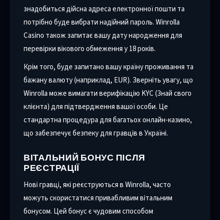
знадобиться дійсна адреса електронної пошти та
потрібно буде вибрати надійний пароль. Winrolla
Casino також запитає вашу дату народження для
перевірки вікового обмеження у 18 років.
Крім того, буде запитано вашу країну проживання та
бажану валюту (наприклад, EUR). Зверніть увагу, що
Winrolla може вимагати верифікацію KYC (Знай свого
клієнта) для підтвердження вашої особи. Це
стандартна процедура для багатьох онлайн-казино,
що забезпечує безпеку для гравців в Україні.
ВІТАЛЬНИЙ БОНУС ПІСЛЯ
РЕЄСТРАЦІЇ
Нові гравці, які реєструються в Winrolla, часто
можуть скористатися привабливим вітальним
бонусом. Цей бонус є чудовим способом