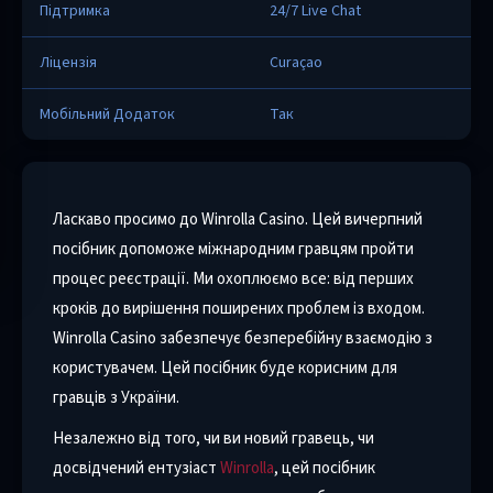
Підтримка
24/7 Live Chat
Ліцензія
Curaçao
Мобільний Додаток
Так
Ласкаво просимо до Winrolla Casino. Цей вичерпний
посібник допоможе міжнародним гравцям пройти
процес реєстрації. Ми охоплюємо все: від перших
кроків до вирішення поширених проблем із входом.
Winrolla Casino забезпечує безперебійну взаємодію з
користувачем. Цей посібник буде корисним для
гравців з України.
Незалежно від того, чи ви новий гравець, чи
досвідчений ентузіаст
Winrolla
, цей посібник