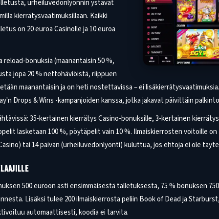
lletusta, urheiluvedonlyönnin ystävät
illa kierrätysvaatimuksillaan. Kaikki
letus on 20 euroa Casinolle ja 10 euroa
sia reload-bonuksia (maanantaisin 50 %,
tusta jopa 20 % nettohäviöistä, riippuen
etään maanantaisin ja on heti nostettavissa – ei lisäkierrätysvaatimuksia
ay'n Drops & Wins -kampanjoiden kanssa, jotka jakavat päivittäin palkinto
tävissä: 35-kertainen kierrätys Casino-bonuksille, 3-kertainen kierräty
opelit lasketaan 100 %, pöytäpelit vain 10 %. Ilmaiskierrosten voitoille on
ino) tai 14 päivän (urheiluvedonlyönti) kuluttua, jos ehtoja ei ole täyte
LAAJILLE
uksen 500 euroon asti ensimmäisestä talletuksesta, 75 % bonuksen 750 
nesta. Lisäksi tulee 200 ilmaiskierrosta peliin Book of Dead ja Starburst
tivoituu automaattisesti, koodia ei tarvita.