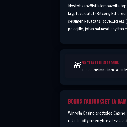
Nostot sähköisillä lompakoilla ta
kryptovaluutat (Bitcoin, Ethereum,
selaimen kautta tai sovelluksella
pelaajille, jotka haluavat käyttää
🎁
🎁 Tervetuliaisbonus
Tuplaa ensimmäinen talletukse
BONUS TARJOUKSET JA KAM
Winrolla Casino erottelee Casino-
rekisteröitymisen yhteydessä vali