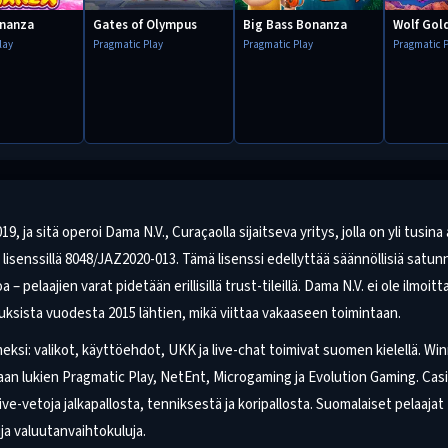
nanza
Gates of Olympus
Big Bass Bonanza
Wolf Gol
lay
Pragmatic Play
Pragmatic Play
Pragmatic P
9, ja sitä operoi Dama N.V., Curaçaolla sijaitseva yritys, jolla on yli tusina
lisenssillä 8048/JAZ2020-013. Tämä lisenssi edellyttää säännöllisiä satu
oa – pelaajien varat pidetään erillisillä trust-tileillä. Dama N.V. ei ole ilmoi
sista vuodesta 2015 lähtien, mikä viittaa vakaaseen toimintaan.
ksi: valikot, käyttöehdot, UKK ja live-chat toimivat suomen kielellä. Winro
ukaan lukien Pragmatic Play, NetEnt, Microgaming ja Evolution Gaming. Casi
ve-vetoja jalkapallosta, tenniksestä ja koripallosta. Suomalaiset pelaajat 
ja valuutanvaihtokuluja.