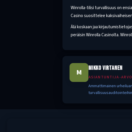
Winrolla-tilisi turvallisuus on ensi
Casino suosittelee kaksivaiheisen
Älä koskaan jaa kirjautumistietoja
peräisin Winrolla Casinolta. Winro
Mikko Virtanen
M
ASIANTUNTIJA-ARVO
Ammattimainen urheiluana
turvallisuusauditointeihi