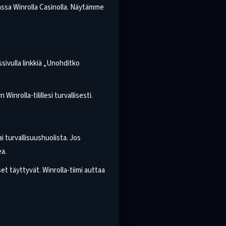
anssa Winrolla Casinolla. Näytämme
sivulla linkkiä „Unohditko
nrolla-tilillesi turvallisesti.
ai turvallisuushuolista. Jos
ea.
et täyttyvät. Winrolla-tiimi auttaa