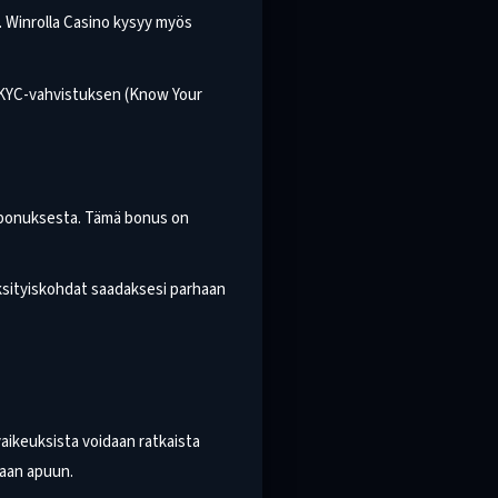
a. Winrolla Casino kysyy myös
ia KYC-vahvistuksen (Know Your
aisbonuksesta. Tämä bonus on
yksityiskohdat saadaksesi parhaan
vaikeuksista voidaan ratkaista
eaan apuun.