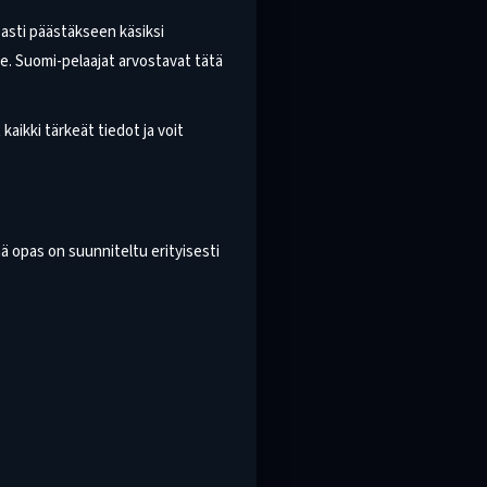
easti päästäkseen käsiksi
le. Suomi-pelaajat arvostavat tätä
kaikki tärkeät tiedot ja voit
mä opas on suunniteltu erityisesti