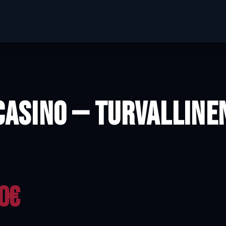
CASINO — TURVALLINE
0€