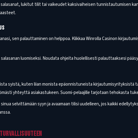
salasanat, lukitut tilit tai vaikeudet kaksivaiheisen tunnistautumisen k
haasteet.
US
anasi, sen palauttaminen on helppoa. Klikkaa Winrolla Casinon kirjautumis
lasanan luomiseksi. Noudata ohjeita huolellisesti palauttaaksesi pääsyn Wi
eista syistä, kuten liian monista epäonnistuneista kirjautumisyrityksistä t
littömästi yhteyttä asiakastukeen. Suomi-pelaajille tarjotaan tehokasta tuk
 sinua selvittämään syyn ja avaamaan tilisi uudelleen, jos kaikki edellytyks
anssa.
 TURVALLISUUTEEN