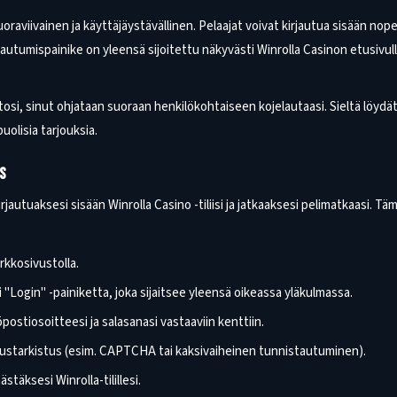
oraviivainen ja käyttäjäystävällinen. Pelaajat voivat kirjautua sisään nop
jautumispainike on yleensä sijoitettu näkyvästi Winrolla Casinon etusivul
osi, sinut ohjataan suoraan henkilökohtaiseen kojelautaasi. Sieltä löydät 
olisia tarjouksia.
S
rjautuaksesi sisään Winrolla Casino -tiliisi ja jatkaaksesi pelimatkaasi. Tä
erkkosivustolla.
 "Login" -painiketta, joka sijaitsee yleensä oikeassa yläkulmassa.
postiosoitteesi ja salasanasi vastaaviin kenttiin.
suustarkistus (esim. CAPTCHA tai kaksivaiheinen tunnistautuminen).
täksesi Winrolla-tilillesi.