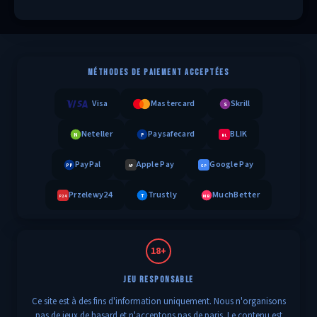
MÉTHODES DE PAIEMENT ACCEPTÉES
Visa
Mastercard
Skrill
S
Neteller
Paysafecard
BLIK
N
P
BL
PayPal
Apple Pay
Google Pay
PP
AP
GP
Przelewy24
Trustly
MuchBetter
T
MB
P24
18+
JEU RESPONSABLE
Ce site est à des fins d'information uniquement. Nous n'organisons
pas de jeux de hasard et n'acceptons pas de paris. Le contenu est