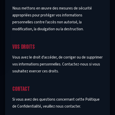
Nous mettons en œuvre des mesures de sécurité
appropriées pour protéger vos informations
personnelles contre l'accès non autorisé, la
modification, la divulgation ou la destruction.
VOS DROITS
Vous avez le droit d'accéder, de corriger ou de supprimer
vos informations personnelles. Contactez-nous si vous
souhaitez exercer ces droits.
CONTACT
Si vous avez des questions concernant cette Politique
de Confidentialité, veuillez nous contacter.