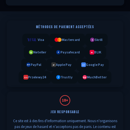
MÉTHODES DE PAIEMENT ACCEPTÉES
Visa
Mastercard
Skrill
S
Neteller
Paysafecard
BLIK
N
P
BL
PayPal
Apple Pay
Google Pay
PP
AP
GP
Przelewy24
Trustly
MuchBetter
T
MB
P24
18+
JEU RESPONSABLE
Ce site est à des fins d'information uniquement. Nous n'organisons
pas de jeux de hasard et n'acceptons pas de paris. Le contenu est