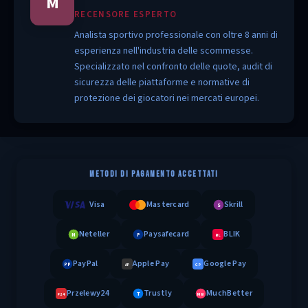
M
RECENSORE ESPERTO
Analista sportivo professionale con oltre 8 anni di
esperienza nell'industria delle scommesse.
Specializzato nel confronto delle quote, audit di
sicurezza delle piattaforme e normative di
protezione dei giocatori nei mercati europei.
METODI DI PAGAMENTO ACCETTATI
Visa
Mastercard
Skrill
S
Neteller
Paysafecard
BLIK
N
P
BL
PayPal
Apple Pay
Google Pay
PP
AP
GP
Przelewy24
Trustly
MuchBetter
T
MB
P24