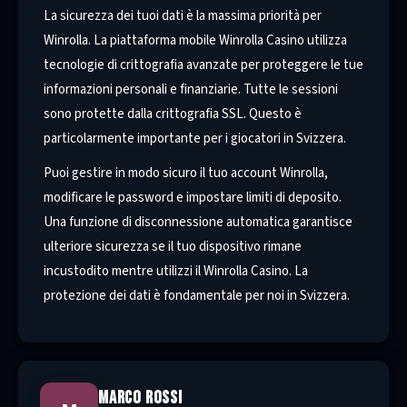
La sicurezza dei tuoi dati è la massima priorità per
Winrolla. La piattaforma mobile Winrolla Casino utilizza
tecnologie di crittografia avanzate per proteggere le tue
informazioni personali e finanziarie. Tutte le sessioni
sono protette dalla crittografia SSL. Questo è
particolarmente importante per i giocatori in Svizzera.
Puoi gestire in modo sicuro il tuo account Winrolla,
modificare le password e impostare limiti di deposito.
Una funzione di disconnessione automatica garantisce
ulteriore sicurezza se il tuo dispositivo rimane
incustodito mentre utilizzi il Winrolla Casino. La
protezione dei dati è fondamentale per noi in Svizzera.
Marco Rossi