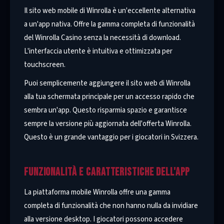
Il sito web mobile di Winrolla è un'eccellente alternativa
a un'app nativa. Offre la gamma completa di funzionalità
del Winrolla Casino senza la necessità di download.
L'interfaccia utente è intuitiva e ottimizzata per
touchscreen.
Puoi semplicemente aggiungere il sito web di Winrolla
alla tua schermata principale per un accesso rapido che
sembra un'app. Questo risparmia spazio e garantisce
sempre la versione più aggiornata dell'offerta Winrolla.
Questo è un grande vantaggio per i giocatori in Svizzera.
FUNZIONALITÀ E CARATTERISTICHE DELL'APP
La piattaforma mobile Winrolla offre una gamma
completa di funzionalità che non hanno nulla da invidiare
alla versione desktop. I giocatori possono accedere