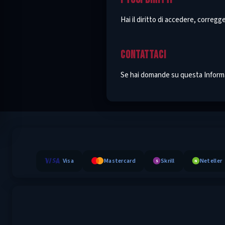
Hai il diritto di accedere, corregg
CONTATTACI
Se hai domande su questa Informat
Visa
Mastercard
Skrill
Neteller
S
N