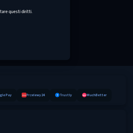
are questi diritti.
gle Pay
Przelewy24
Trustly
MuchBetter
T
MB
P24