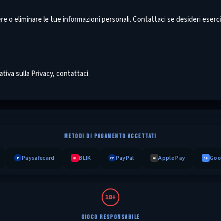
ere o eliminare le tue informazioni personali. Contattaci se desideri esercit
iva sulla Privacy, contattaci.
METODI DI PAGAMENTO ACCETTATI
Paysafecard
BLIK
PayPal
Apple Pay
Goo
P
PP
BL
AP
GP
18+
GIOCO RESPONSABILE