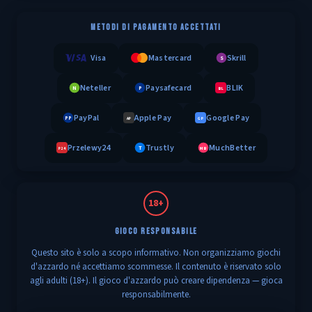
METODI DI PAGAMENTO ACCETTATI
Visa
Mastercard
Skrill
S
Neteller
Paysafecard
BLIK
N
P
BL
PayPal
Apple Pay
Google Pay
PP
AP
GP
Przelewy24
Trustly
MuchBetter
T
MB
P24
18+
GIOCO RESPONSABILE
Questo sito è solo a scopo informativo. Non organizziamo giochi
d'azzardo né accettiamo scommesse. Il contenuto è riservato solo
agli adulti (18+). Il gioco d'azzardo può creare dipendenza — gioca
responsabilmente.