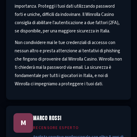
importanza. Proteggi i tuoi dati utilizzando password
forti e uniche, difficili da indovinare. Il Winrolla Casino
consiglia di abilitare l'autenticazione a due fattori (2FA),
se disponibile, per una maggiore sicurezza in Italia.
Non condividere mai le tue credenziali di accesso con
nessun altro e presta attenzione ai tentativi di phishing
che fingono di provenire dal Winrolla Casino. Winrolla non
ti chiederà mai la password via email. La sicurezza è
fondamentale per tutti i giocatori in Italia, e noi di
Winrolla ci impegniamo a proteggere i tuoi dati.
Marco Rossi
M
RECENSORE ESPERTO