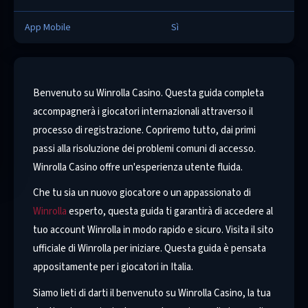
App Mobile
Sì
Benvenuto su Winrolla Casino. Questa guida completa
accompagnerà i giocatori internazionali attraverso il
processo di registrazione. Copriremo tutto, dai primi
passi alla risoluzione dei problemi comuni di accesso.
Winrolla Casino offre un'esperienza utente fluida.
Che tu sia un nuovo giocatore o un appassionato di
Winrolla
esperto, questa guida ti garantirà di accedere al
tuo account Winrolla in modo rapido e sicuro. Visita il sito
ufficiale di Winrolla per iniziare. Questa guida è pensata
appositamente per i giocatori in Italia.
Siamo lieti di darti il benvenuto su Winrolla Casino, la tua