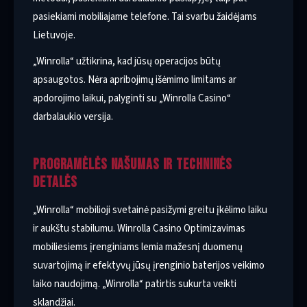
pasiekiami mobiliajame telefone. Tai svarbu žaidėjams
Lietuvoje.
„Winrolla“ užtikrina, kad jūsų operacijos būtų
apsaugotos. Nėra apribojimų išėmimo limitams ar
apdorojimo laikui, palyginti su „Winrolla Casino“
darbalaukio versija.
PROGRAMĖLĖS NAŠUMAS IR TECHNINĖS
DETALĖS
„Winrolla“ mobilioji svetainė pasižymi greitu įkėlimo laiku
ir aukštu stabilumu. Winrolla Casino Optimizavimas
mobiliesiems įrenginiams lemia mažesnį duomenų
suvartojimą ir efektyvų jūsų įrenginio baterijos veikimo
laiko naudojimą. „Winrolla“ patirtis sukurta veikti
sklandžiai.