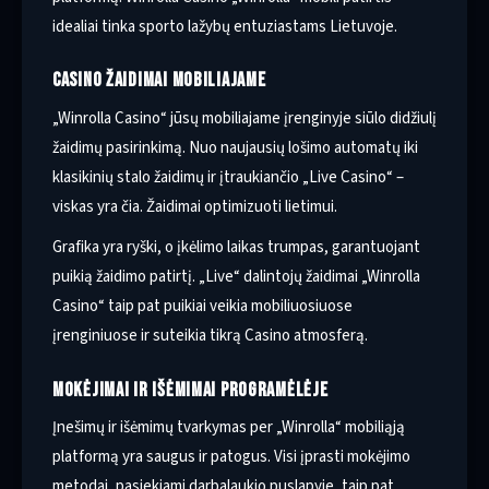
idealiai tinka sporto lažybų entuziastams Lietuvoje.
CASINO ŽAIDIMAI MOBILIAJAME
„Winrolla Casino“ jūsų mobiliajame įrenginyje siūlo didžiulį
žaidimų pasirinkimą. Nuo naujausių lošimo automatų iki
klasikinių stalo žaidimų ir įtraukiančio „Live Casino“ –
viskas yra čia. Žaidimai optimizuoti lietimui.
Grafika yra ryški, o įkėlimo laikas trumpas, garantuojant
puikią žaidimo patirtį. „Live“ dalintojų žaidimai „Winrolla
Casino“ taip pat puikiai veikia mobiliuosiuose
įrenginiuose ir suteikia tikrą Casino atmosferą.
MOKĖJIMAI IR IŠĖMIMAI PROGRAMĖLĖJE
Įnešimų ir išėmimų tvarkymas per „Winrolla“ mobiliąją
platformą yra saugus ir patogus. Visi įprasti mokėjimo
metodai, pasiekiami darbalaukio puslapyje, taip pat