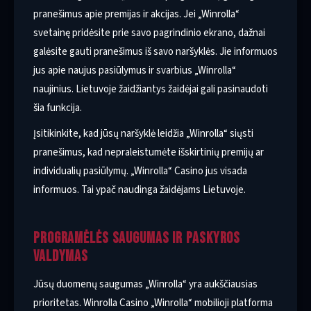
pranešimus apie premijas ir akcijas. Jei „Winrolla“
svetainę pridėsite prie savo pagrindinio ekrano, dažnai
galėsite gauti pranešimus iš savo naršyklės. Jie informuos
jus apie naujus pasiūlymus ir svarbius „Winrolla“
naujinius. Lietuvoje žaidžiantys žaidėjai gali pasinaudoti
šia funkcija.
Įsitikinkite, kad jūsų naršyklė leidžia „Winrolla“ siųsti
pranešimus, kad nepraleistumėte išskirtinių premijų ar
individualių pasiūlymų. „Winrolla“ Casino jus visada
informuos. Tai ypač naudinga žaidėjams Lietuvoje.
PROGRAMĖLĖS SAUGUMAS IR PASKYROS
VALDYMAS
Jūsų duomenų saugumas „Winrolla“ yra aukščiausias
prioritetas. Winrolla Casino „Winrolla“ mobilioji platforma