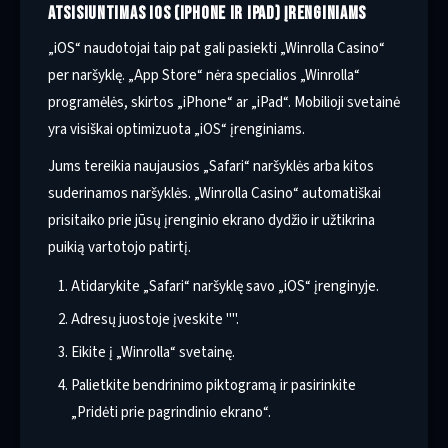
ATSISIUNTIMAS IOS (IPHONE IR IPAD) ĮRENGINIAMS
„iOS“ naudotojai taip pat gali pasiekti „Winrolla Casino“
per naršyklę. „App Store“ nėra specialios „Winrolla“
programėlės, skirtos „iPhone“ ar „iPad“. Mobilioji svetainė
yra visiškai optimizuota „iOS“ įrenginiams.
Jums tereikia naujausios „Safari“ naršyklės arba kitos
suderinamos naršyklės. „Winrolla Casino“ automatiškai
prisitaiko prie jūsų įrenginio ekrano dydžio ir užtikrina
puikią vartotojo patirtį.
Atidarykite „Safari“ naršyklę savo „iOS“ įrenginyje.
Adresų juostoje įveskite "".
Eikite į „Winrolla“ svetainę.
Palietkite bendrinimo piktogramą ir pasirinkite
„Pridėti prie pagrindinio ekrano“.