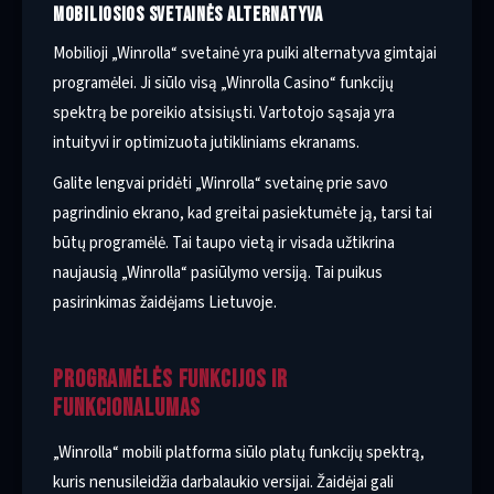
MOBILIOSIOS SVETAINĖS ALTERNATYVA
Mobilioji „Winrolla“ svetainė yra puiki alternatyva gimtajai
programėlei. Ji siūlo visą „Winrolla Casino“ funkcijų
spektrą be poreikio atsisiųsti. Vartotojo sąsaja yra
intuityvi ir optimizuota jutikliniams ekranams.
Galite lengvai pridėti „Winrolla“ svetainę prie savo
pagrindinio ekrano, kad greitai pasiektumėte ją, tarsi tai
būtų programėlė. Tai taupo vietą ir visada užtikrina
naujausią „Winrolla“ pasiūlymo versiją. Tai puikus
pasirinkimas žaidėjams Lietuvoje.
PROGRAMĖLĖS FUNKCIJOS IR
FUNKCIONALUMAS
„Winrolla“ mobili platforma siūlo platų funkcijų spektrą,
kuris nenusileidžia darbalaukio versijai. Žaidėjai gali