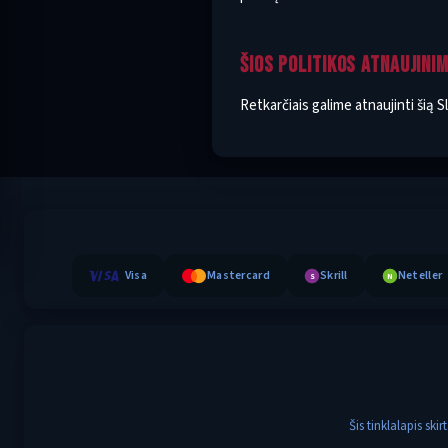
ŠIOS POLITIKOS ATNAUJINIM
Retkarčiais galime atnaujinti šią 
Visa
Mastercard
Skrill
Neteller
S
N
Šis tinklalapis sk