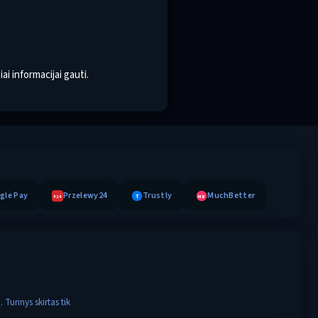
i informacijai gauti.
gle Pay
Przelewy24
Trustly
MuchBetter
T
MB
P24
Turinys skirtas tik