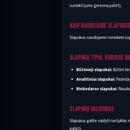
suteikti jums geresnę patirtį.
KAIP NAUDOJAME SLAPUKU
Slapukus naudojame norėdami supra
SLAPUKŲ TIPAI, KURIUOS 
Būtinieji slapukai:
Būtini ti
Analitiniai slapukai:
Padeda m
Rinkodaros slapukai:
Naudoj
SLAPUKŲ VALDYMAS
Slapukus galite valdyti naršyklės
patirtį.