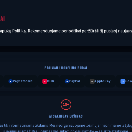
AI
Slapukų Politiką. Rekomenduojame periodiškai peržiūrėti šį puslapį naujausia
PRIIMAMI MOKĖJIMO BŪDAI
Paysafecard
BLIK
PayPal
Apple Pay
Goo
P
PP
BL
AP
GP
18+
ATSAKINGAS LOŠIMAS
irtas tik informaciniams tikslams. Mes neorganizuojame lošimų ar nepriimame lažybų. 
suaugusiesiems (18+). Lošimas gali sukelti priklausomybę — žaiskite atsakingai.