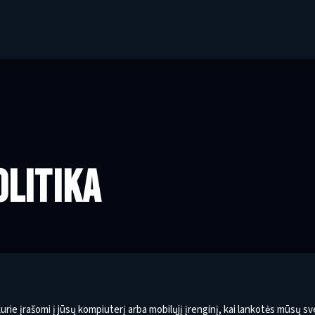
OLITIKA
, kurie įrašomi į jūsų kompiuterį arba mobilųjį įrenginį, kai lankotės mūsų