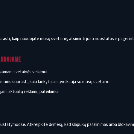
S
sti, kaip naudojate mūsų svetainę, atsiminti jūsų nuostatas ir pagerinti 
NAUDOJAME
nkamam svetainės veikimui.
ums suprasti, kaip lankytojai sąveikauja su mūsų svetaine.
ami aktualių reklamų pateikimui.
 nustatymuose. Atkreipkite dėmesį, kad slapukų pašalinimas arba blokavim