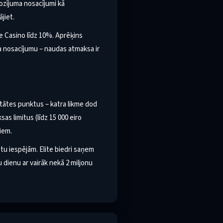
rozījuma nosacījumi kā
jiet.
e Casino līdz 10%. Aprēķins
ma nosacījumu – naudas atmaksa ir
litātes punktus – katra likme dod
s limitus (līdz 15 000 eiro
jiem.
tu iespējām. Elite biedri saņem
 dienu ar vairāk nekā 2 miljonu