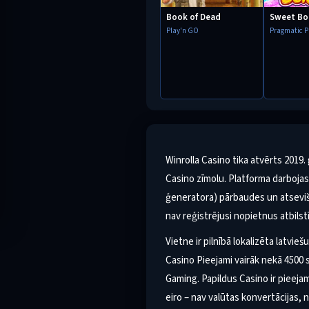
Book of Dead
Sweet Bo
Play'n GO
Pragmatic P
Winrolla Casino tika atvērts 2019
Casino zīmolu. Platforma darbojas
ģeneratora) pārbaudes un atsevišķ
nav reģistrējusi nopietnus atbilst
Vietne ir pilnībā lokalizēta latvie
Casino Pieejami vairāk nekā 4500 
Gaming. Papildus Casino ir pieejam
eiro – nav valūtas konvertācijas,