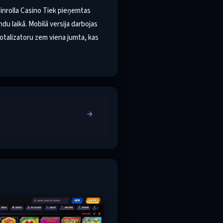
Winrolla Casino Tiek pieņemtas
du laikā. Mobilā versija darbojas
otalizatoru zem viena jumta, kas