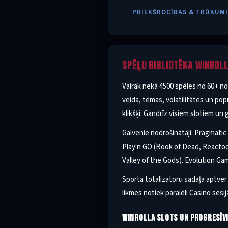
PRIEKŠROCĪBAS & TRŪKUMI
PRIEKŠROCĪBAS
Plaša spēļu izvēle no labākajiem n
SPĒĻU BIBLIOTĒKA WINROL
Aicinošs sagaidīšanas bonuss un re
Vairāk nekā 4500 spēles no 60+ nod
Lietotājam draudzīgs interfeiss un 
veida, tēmas, volatilitātes un pop
Ātri izmaksājumi un daudzveidīg
klikšķi. Gandrīz visiem slotiem un
Kompetenta un diennakts klientu 
Galvenie nodrošinātāji: Pragmatic
Play'n GO (Book of Dead, Reactoo
Valley of the Gods). Evolution Ga
Sporta totalizatoru sadaļa aptver 
likmes notiek paralēli Casino sesi
WINROLLA SLOTS UN PROGRESĪV