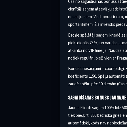
Casino sagaidīšanas bonuss attiec
cienītāji saņem atsevišķu atbilst
nosacījumiem. Visi bonusi ir eiro, 
sporta likmēm. Šis ir lielisks pied
Esošie spēlētāji saņem iknedēļas
piektdienās 75%) un naudas atma
atkarībā no VIP līmeņa. Naudas at
notiek regulāri, bieži vien ar Pr
Bonusa nosacījumi ir caurspīdīgi:
koeficientu 1,50. Spēļu automāti s
zaudē spēku pēc 30 dienām (Casino)
SAGAIDĪŠANAS BONUSS JAUNAJIE
Jaunie klienti saņem 100% līdz 500
tiek piešķirti 200 bezriska griezi
automātiski, kods nav nepiecieša