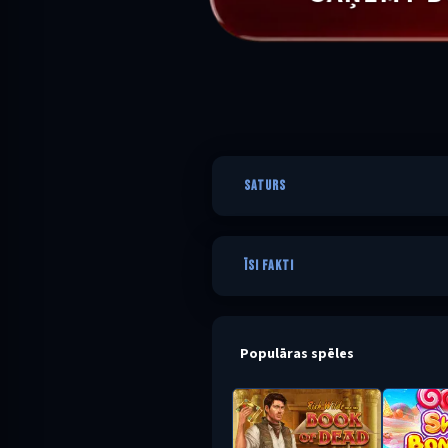
SATURS
ĪSI FAKTI
Populāras spēles