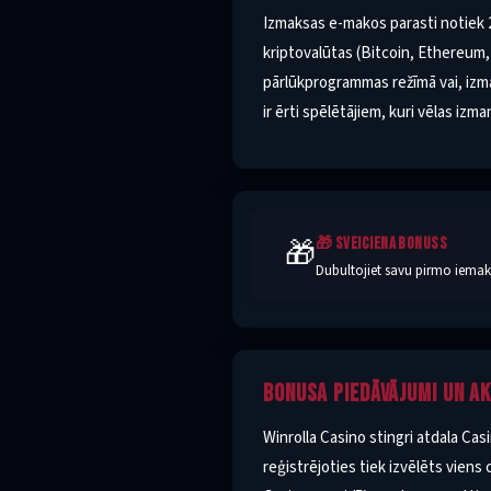
Izmaksas e-makos parasti notiek 2
kriptovalūtas (Bitcoin, Ethereum, 
pārlūkprogrammas režīmā vai, izma
ir ērti spēlētājiem, kuri vēlas izm
🎁
🎁 Sveiciena bonuss
Dubultojiet savu pirmo iemaks
BONUSA PIEDĀVĀJUMI UN AK
Winrolla Casino stingri atdala Cas
reģistrējoties tiek izvēlēts viens 