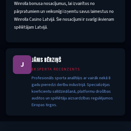
Winrolla bonusa nosacījumus, lai izvairītos no
pārpratumiem un veiksmīgi izņemtu savus laimestus no
Winrolla Casino Latvijā. Šie nosacījumi ir svarīgi ikvienam
spēlētājam Latvijā.
Jānis Bērziņš
J
EKSPERTA RECENZENTS
Profesionāls sporta analītiķis ar vairāk nekā 8
gadu pieredzi derību industrijā. Specializējas
koeficientu salīdzināšanā, platformu drošības
auditos un spēlētāju aizsardzības regulējumos
Eiropas tirgos.