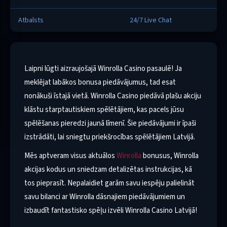
Atbalsts
24/7 Live Chat
Laipni lūgti aizraujošajā Winrolla Casino pasaulē! Ja
meklējat labākos bonusa piedāvājumus, tad esat
nonākuši īstajā vietā. Winrolla Casino piedāvā plašu akciju
klāstu starptautiskiem spēlētājiem, kas pacels jūsu
spēlēšanas pieredzi jaunā līmenī. Šie piedāvājumi ir īpaši
izstrādāti, lai sniegtu priekšrocības spēlētājiem Latvijā.
Mēs aptveram visus aktuālos
Winrolla
bonusus, Winrolla
akcijas kodus un sniedzam detalizētas instrukcijas, kā
tos pieprasīt. Nepalaidiet garām savu iespēju palielināt
savu bilanci ar Winrolla dāsnajiem piedāvājumiem un
izbaudīt fantastisko spēļu izvēli Winrolla Casino Latvijā!