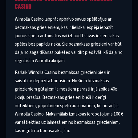
CASINO
Winrolla Casino labprāt apbalvo savus spēlētājus ar
bezmaksas griezieniem, kas ir lieliska iespēja iepazīt
jaunus spēļu automātus vai izbaudīt savas iecienītākās
spēles bez papildu riska. Šie bezmaksas griezieni var būt
daļa no sagaidīšanas paketes vai tikt piedāvāti kā daļa no
regulārām Winrolla akcijām.
Pašlaik Winrolla Casino bezmaksas griezieni bieži ir
saistīti ar depozīta bonusiem. No šiem bezmaksas
griezieniem gūtajiem laimestiem parasti ir jāizpilda 40x
likmju prasība. Bezmaksas griezieni bieži ir derīgi
noteiktiem, populāriem spēļu automātiem, ko norādījis
Winrolla Casino. Maksimālais izmaksas ierobežojums 100 €
var attiekties uz laimestiem no bezmaksas griezieniem,
kas iegūti no bonusa akcijām.