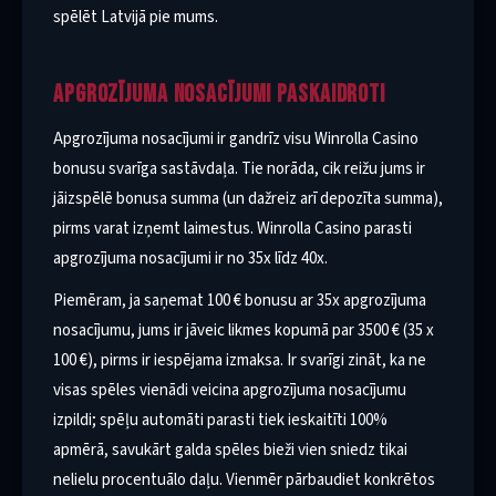
spēlēt Latvijā pie mums.
APGROZĪJUMA NOSACĪJUMI PASKAIDROTI
Apgrozījuma nosacījumi ir gandrīz visu Winrolla Casino
bonusu svarīga sastāvdaļa. Tie norāda, cik reižu jums ir
jāizspēlē bonusa summa (un dažreiz arī depozīta summa),
pirms varat izņemt laimestus. Winrolla Casino parasti
apgrozījuma nosacījumi ir no 35x līdz 40x.
Piemēram, ja saņemat 100 € bonusu ar 35x apgrozījuma
nosacījumu, jums ir jāveic likmes kopumā par 3500 € (35 x
100 €), pirms ir iespējama izmaksa. Ir svarīgi zināt, ka ne
visas spēles vienādi veicina apgrozījuma nosacījumu
izpildi; spēļu automāti parasti tiek ieskaitīti 100%
apmērā, savukārt galda spēles bieži vien sniedz tikai
nelielu procentuālo daļu. Vienmēr pārbaudiet konkrētos