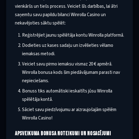
vienkāršs un tiešs process. Veiciet šīs darbības, lai ātri
saņemtu savu papildu bilanci Winrolla Casino un
nekavējoties sāktu spēlēt:
Reģistrējiet jaunu spēlētāja kontu Winrolla platformā.
Dodieties uz kases sadaļu un izvēlieties vēlamo
iemaksas metodi.
Veiciet savu pirmo iemaksu vismaz 20 € apmērā.
Winrolla bonusa kods šim piedāvājumam parasti nav
nepieciešams.
Bonuss tiks automātiski ieskaitīts jūsu Winrolla
spēlētāja kontā.
Sāciet savu piedzīvojumu ar aizraujošajām spēlēm
Winrolla Casino!
APSVEIKUMA BONUSA NOTEIKUMI UN NOSACĪJUMI