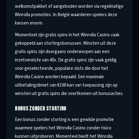
welkomstpakket of aangeboden worden via regelmatige
Winrolla promoties. In België waarderen spelers deze
kansen enorm.
Momenteel zijn gratis spins in het Winrolla Casino vaak
gekoppeld aan stortingsbonussen. Winsten uit deze
gratis spins zijn doorgaans onderworpen aan een
inzetvereiste van 40x. De gratis spins zijn vaak geldig
voor geselecteerde, populaire slots die door het
Winrolla Casino worden bepaald. Een maximale
uitbetalingslimiet van €100 kan van toepassing zijn op
winsten uit gratis spins die voortkomen uit bonusacties.
BONUS ZONDER STORTING
Een bonus zonder storting is een gewilde promotie
waarmee spelers het Winrolla Casino zonder risico
kunnen uitproberen. Momenteel biedt het Winrolla