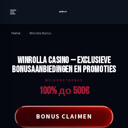
Home
›
Winrolla Bonus
WINROLLA CASINO — EXCLUSIEVE
BONUSAANBIEDINGEN EN PROMOTIES
WELKOMSTBONUS
100% до 500€
BONUS CLAIMEN