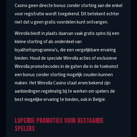
Casino geen directe bonus zonder storting aan die enkel
voor registratie wordt toegekend. Dit betekent echter
niet dat u geen gratis voordelen kunt ontvangen.
Winrolla biedt in plaats daarvan vaak gratis spins bij een
kleine storting of als onderdeel van
loyaliteitsprogramma's, die een vergelijkbare ervaring
bieden. Houd de speciale Winrolla acties of exclusieve
Winrolla promotiecodes in de gaten die in de toekomst
een bonus zonder storting mogelijk zouden kunnen
maken. Het Winrolla Casino staat erom bekend zijn
aanbiedingen regelmatig bij te werken om spelers de
best mogelijke ervaring te bieden, ook in België.
LOPENDE PROMOTIES VOOR BESTAANDE
SPELERS