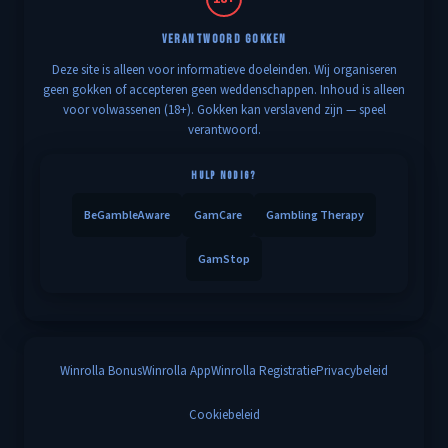
VERANTWOORD GOKKEN
Deze site is alleen voor informatieve doeleinden. Wij organiseren
geen gokken of accepteren geen weddenschappen. Inhoud is alleen
voor volwassenen (18+). Gokken kan verslavend zijn — speel
verantwoord.
HULP NODIG?
BeGambleAware
GamCare
Gambling Therapy
GamStop
Winrolla Bonus
Winrolla App
Winrolla Registratie
Privacybeleid
Cookiebeleid