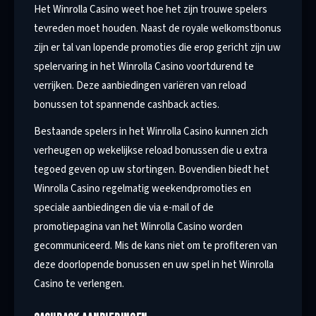
Het Winrolla Casino weet hoe het zijn trouwe spelers
tevreden moet houden. Naast de royale welkomstbonus
zijn er tal van lopende promoties die erop gericht zijn uw
spelervaring in het Winrolla Casino voortdurend te
verrijken. Deze aanbiedingen variëren van reload
bonussen tot spannende cashback acties.
Bestaande spelers in het Winrolla Casino kunnen zich
verheugen op wekelijkse reload bonussen die u extra
tegoed geven op uw stortingen. Bovendien biedt het
Winrolla Casino regelmatig weekendpromoties en
speciale aanbiedingen die via e-mail of de
promotiepagina van het Winrolla Casino worden
gecommuniceerd. Mis de kans niet om te profiteren van
deze doorlopende bonussen en uw spel in het Winrolla
Casino te verlengen.