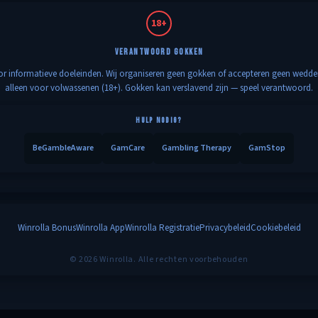
18+
VERANTWOORD GOKKEN
voor informatieve doeleinden. Wij organiseren geen gokken of accepteren geen wedd
alleen voor volwassenen (18+). Gokken kan verslavend zijn — speel verantwoord.
HULP NODIG?
BeGambleAware
GamCare
Gambling Therapy
GamStop
Winrolla Bonus
Winrolla App
Winrolla Registratie
Privacybeleid
Cookiebeleid
© 2026 Winrolla. Alle rechten voorbehouden