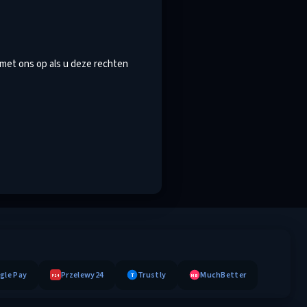
 met ons op als u deze rechten
gle Pay
Przelewy24
Trustly
MuchBetter
T
MB
P24