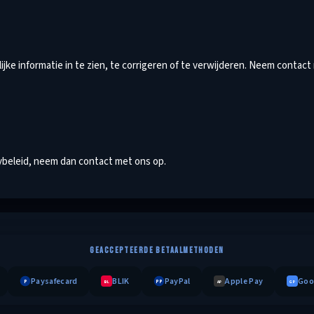
jke informatie in te zien, te corrigeren of te verwijderen. Neem contact
cybeleid, neem dan contact met ons op.
GEACCEPTEERDE BETAALMETHODEN
Paysafecard
BLIK
PayPal
Apple Pay
Goo
P
PP
BL
AP
GP