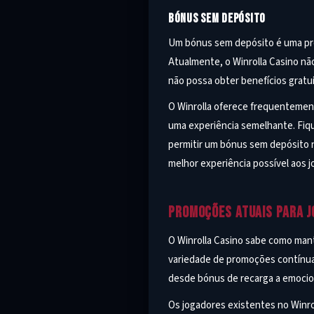
BÓNUS SEM DEPÓSITO
Um bónus sem depósito é uma pro
Atualmente, o Winrolla Casino não
não possa obter benefícios gratu
O Winrolla oferece frequentemen
uma experiência semelhante. Fiqu
permitir um bónus sem depósito no
melhor experiência possível aos 
PROMOÇÕES ATUAIS PARA J
O Winrolla Casino sabe como mant
variedade de promoções contínuas
desde bónus de recarga a emoci
Os jogadores existentes no Winro