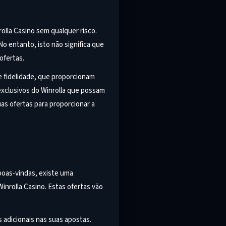
lla Casino sem qualquer risco.
o entanto, isto não significa que
ofertas.
 fidelidade, que proporcionam
exclusivos do Winrolla que possam
as ofertas para proporcionar a
boas-vindas, existe uma
nrolla Casino. Estas ofertas vão
 adicionais nas suas apostas.