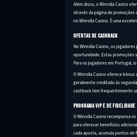
Além disso, o Winrolla Casino of
através da página de promoções d
no Winrolla Casino. É uma excele
OFERTAS DE CASHBACK
No Winrolla Casino, os jogadore
oportunidade. Estas promoções são
Para os jogadores em Portugal, i
O Winrolla Casino oferece bónus
geralmente creditado às segundas
cashback tem frequentemente um r
PROGRAMA VIP E DE FIDELIDADE
O Winrolla Casino recompensa os 
para oferecer benefícios adicion
cada aposta, acumula pontos de fi