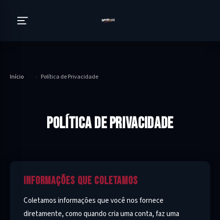
Início
›
Política de Privacidade
POLÍTICA DE PRIVACIDADE
INFORMAÇÕES QUE COLETAMOS
Coletamos informações que você nos fornece
diretamente, como quando cria uma conta, faz uma