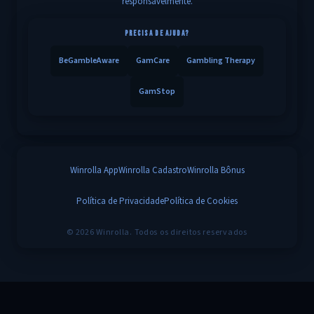
responsavelmente.
PRECISA DE AJUDA?
BeGambleAware
GamCare
Gambling Therapy
GamStop
Winrolla App
Winrolla Cadastro
Winrolla Bônus
Política de Privacidade
Política de Cookies
© 2026 Winrolla. Todos os direitos reservados