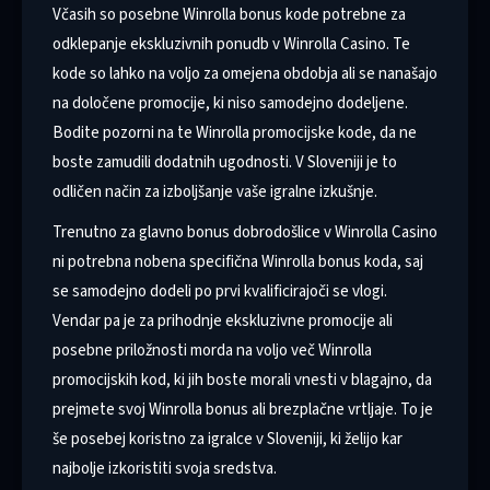
Včasih so posebne Winrolla bonus kode potrebne za
odklepanje ekskluzivnih ponudb v Winrolla Casino. Te
kode so lahko na voljo za omejena obdobja ali se nanašajo
na določene promocije, ki niso samodejno dodeljene.
Bodite pozorni na te Winrolla promocijske kode, da ne
boste zamudili dodatnih ugodnosti. V Sloveniji je to
odličen način za izboljšanje vaše igralne izkušnje.
Trenutno za glavno bonus dobrodošlice v Winrolla Casino
ni potrebna nobena specifična Winrolla bonus koda, saj
se samodejno dodeli po prvi kvalificirajoči se vlogi.
Vendar pa je za prihodnje ekskluzivne promocije ali
posebne priložnosti morda na voljo več Winrolla
promocijskih kod, ki jih boste morali vnesti v blagajno, da
prejmete svoj Winrolla bonus ali brezplačne vrtljaje. To je
še posebej koristno za igralce v Sloveniji, ki želijo kar
najbolje izkoristiti svoja sredstva.