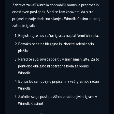
Zahteva za vaš Winrolla dobrodošli bonus je preprost in
enostaven postopek. Sledite tem korakom, da hitro
prejmete svoje dodatno stanje v Winrolla Casino in takoj
začnete igrati:
Registrirajte nov račun igralca na platformi Winrolla.
Pomaknite se na blagajno in izberite želeni način
plačila.
Naredite svoj prvi depozit v višini najmanj 20 €. Za to
ponudbo običajno ni potrebna koda za bonus
Winrolla.
Bonus bo samodejno pripisan na vaš igralniški račun
Winrolla.
Začnite svojo pustolovščino z razburljivimi igrami v
Winrolla Casino!