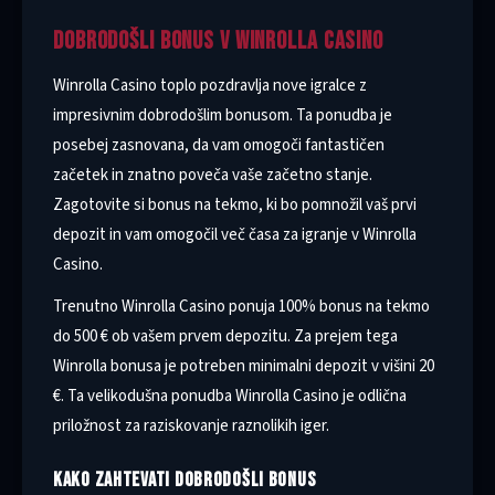
DOBRODOŠLI BONUS V WINROLLA CASINO
Winrolla Casino toplo pozdravlja nove igralce z
impresivnim dobrodošlim bonusom. Ta ponudba je
posebej zasnovana, da vam omogoči fantastičen
začetek in znatno poveča vaše začetno stanje.
Zagotovite si bonus na tekmo, ki bo pomnožil vaš prvi
depozit in vam omogočil več časa za igranje v Winrolla
Casino.
Trenutno Winrolla Casino ponuja 100% bonus na tekmo
do 500 € ob vašem prvem depozitu. Za prejem tega
Winrolla bonusa je potreben minimalni depozit v višini 20
€. Ta velikodušna ponudba Winrolla Casino je odlična
priložnost za raziskovanje raznolikih iger.
KAKO ZAHTEVATI DOBRODOŠLI BONUS