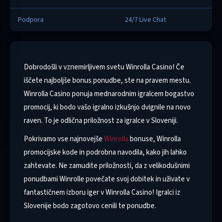
Podpora
24/7 Live Chat
Dobrodošli v vznemirljivem svetu Winrolla Casino! Če
iščete najboljše bonus ponudbe, ste na pravem mestu.
Winrolla Casino ponuja mednarodnim igralcem bogastvo
promocij, ki bodo vašo igralno izkušnjo dvignile na novo
raven. To je odlična priložnost za igralce v Sloveniji.
Pokrivamo vse najnovejše
Winrolla
bonuse, Winrolla
promocijske kode in podrobna navodila, kako jih lahko
zahtevate. Ne zamudite priložnosti, da z velikodušnimi
ponudbami Winrolle povečate svoj dobitek in uživate v
fantastičnem izboru iger v Winrolla Casino! Igralci iz
Slovenije bodo zagotovo cenili te ponudbe.