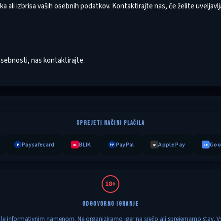
 ali izbrisa vaših osebnih podatkov. Kontaktirajte nas, če želite uveljavlja
asebnosti, nas kontaktirajte.
SPREJETI NAČINI PLAČILA
Paysafecard
BLIK
PayPal
Apple Pay
Goo
P
PP
BL
AP
GP
18+
ODGOVORNO IGRANJE
 le informativnim namenom. Ne organiziramo iger na srečo ali sprejemamo stav. V