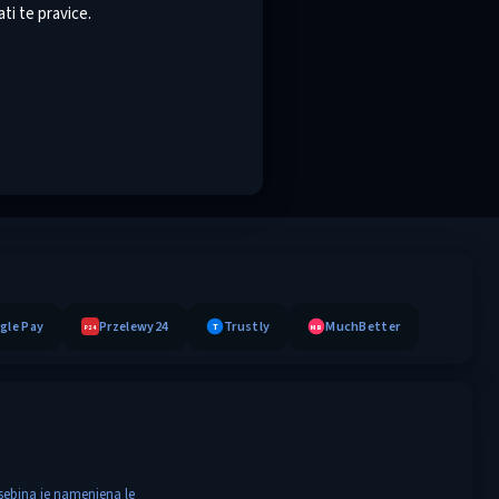
ti te pravice.
gle Pay
Przelewy24
Trustly
MuchBetter
T
MB
P24
sebina je namenjena le