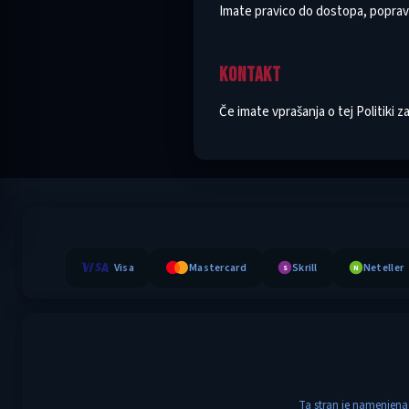
Imate pravico do dostopa, popravka
KONTAKT
Če imate vprašanja o tej Politiki z
Visa
Mastercard
Skrill
Neteller
S
N
Ta stran je namenjena