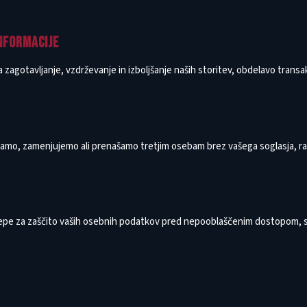
NFORMACIJE
zagotavljanje, vzdrževanje in izboljšanje naših storitev, obdelavo transak
mo, zamenjujemo ali prenašamo tretjim osebam brez vašega soglasja, razen
epe za zaščito vaših osebnih podatkov pred nepooblaščenim dostopom, s