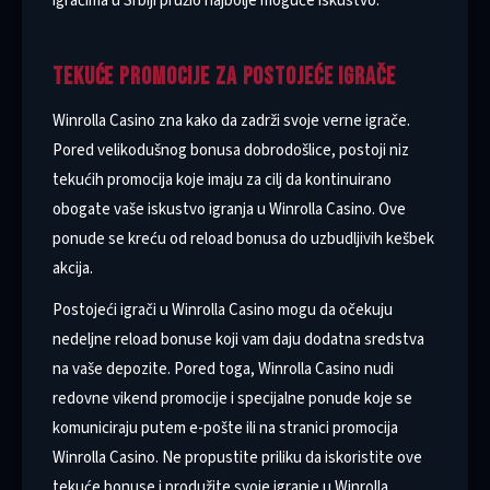
igračima u Srbiji pružio najbolje moguće iskustvo.
TEKUĆE PROMOCIJE ZA POSTOJEĆE IGRAČE
Winrolla Casino zna kako da zadrži svoje verne igrače.
Pored velikodušnog bonusa dobrodošlice, postoji niz
tekućih promocija koje imaju za cilj da kontinuirano
obogate vaše iskustvo igranja u Winrolla Casino. Ove
ponude se kreću od reload bonusa do uzbudljivih kešbek
akcija.
Postojeći igrači u Winrolla Casino mogu da očekuju
nedeljne reload bonuse koji vam daju dodatna sredstva
na vaše depozite. Pored toga, Winrolla Casino nudi
redovne vikend promocije i specijalne ponude koje se
komuniciraju putem e-pošte ili na stranici promocija
Winrolla Casino. Ne propustite priliku da iskoristite ove
tekuće bonuse i produžite svoje igranje u Winrolla