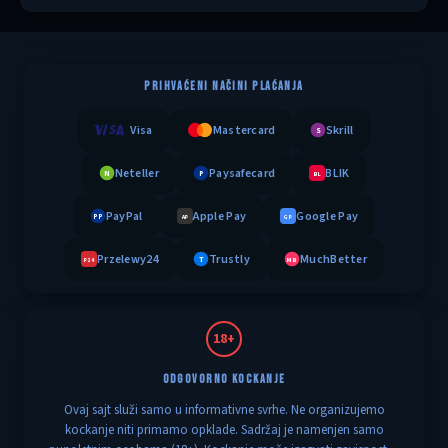
PRIHVAĆENI NAČINI PLAĆANJA
Visa
Mastercard
Skrill
S
Neteller
Paysafecard
BLIK
N
P
BL
PayPal
Apple Pay
Google Pay
PP
AP
GP
Przelewy24
Trustly
MuchBetter
T
MB
P24
18+
ODGOVORNO KOCKANJE
Ovaj sajt služi samo u informativne svrhe. Ne organizujemo
kockanje niti primamo opklade. Sadržaj je namenjen samo