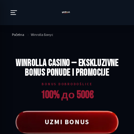
Početna
›
Winrolla Бонус
WINROLLA CASINO — EKSKLUZIVNE
BONUS PONUDE I PROMOCIJE
BONUS DOBRODOŠLICE
100% до 500€
UZMI BONUS