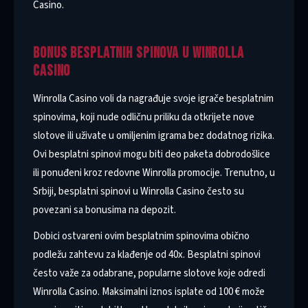
Casino.
BONUS BESPLATNIH SPINOVA U WINROLLA
CASINO
Winrolla Casino voli da nagrađuje svoje igrače besplatnim
spinovima, koji nude odličnu priliku da otkrijete nove
slotove ili uživate u omiljenim igrama bez dodatnog rizika.
Ovi besplatni spinovi mogu biti deo paketa dobrodošlice
ili ponuđeni kroz redovne Winrolla promocije. Trenutno, u
Srbiji, besplatni spinovi u Winrolla Casino često su
povezani sa bonusima na depozit.
Dobici ostvareni ovim besplatnim spinovima obično
podležu zahtevu za klađenje od 40x. Besplatni spinovi
često važe za odabrane, popularne slotove koje odredi
Winrolla Casino. Maksimalni iznos isplate od 100 € može