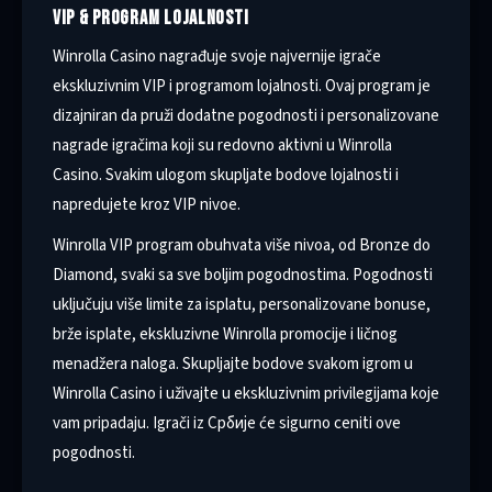
VIP & PROGRAM LOJALNOSTI
Winrolla Casino nagrađuje svoje najvernije igrače
ekskluzivnim VIP i programom lojalnosti. Ovaj program je
dizajniran da pruži dodatne pogodnosti i personalizovane
nagrade igračima koji su redovno aktivni u Winrolla
Casino. Svakim ulogom skupljate bodove lojalnosti i
napredujete kroz VIP nivoe.
Winrolla VIP program obuhvata više nivoa, od Bronze do
Diamond, svaki sa sve boljim pogodnostima. Pogodnosti
uključuju više limite za isplatu, personalizovane bonuse,
brže isplate, ekskluzivne Winrolla promocije i ličnog
menadžera naloga. Skupljajte bodove svakom igrom u
Winrolla Casino i uživajte u ekskluzivnim privilegijama koje
vam pripadaju. Igrači iz Србије će sigurno ceniti ove
pogodnosti.