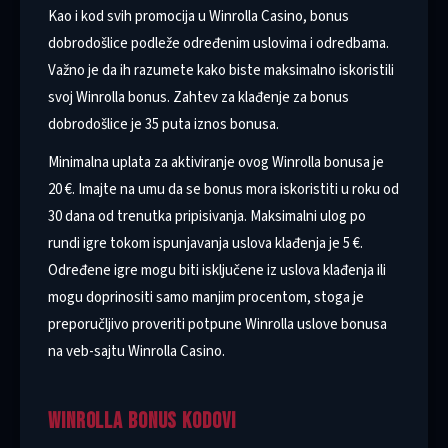
Kao i kod svih promocija u Winrolla Casino, bonus
dobrodošlice podleže određenim uslovima i odredbama.
Važno je da ih razumete kako biste maksimalno iskoristili
svoj Winrolla bonus. Zahtev za klađenje za bonus
dobrodošlice je 35 puta iznos bonusa.
Minimalna uplata za aktiviranje ovog Winrolla bonusa je
20 €. Imajte na umu da se bonus mora iskoristiti u roku od
30 dana od trenutka pripisivanja. Maksimalni ulog po
rundi igre tokom ispunjavanja uslova klađenja je 5 €.
Određene igre mogu biti isključene iz uslova klađenja ili
mogu doprinositi samo manjim procentom, stoga je
preporučljivo proveriti potpune Winrolla uslove bonusa
na veb-sajtu Winrolla Casino.
WINROLLA BONUS KODOVI