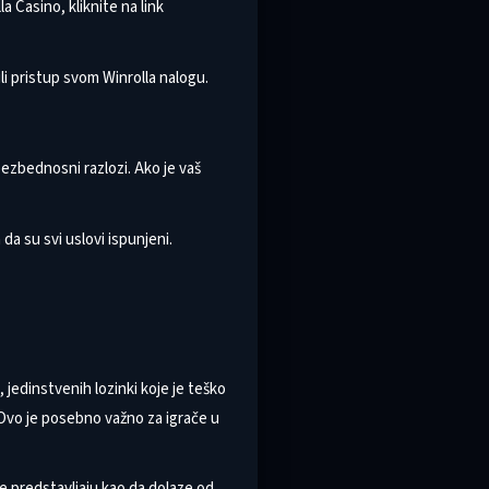
a Casino, kliknite na link
li pristup svom Winrolla nalogu.
 bezbednosni razlozi. Ako je vaš
a su svi uslovi ispunjeni.
jedinstvenih lozinki koje je teško
 Ovo je posebno važno za igrače u
 se predstavljaju kao da dolaze od