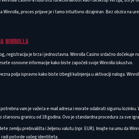
ja Winrolla Casino-a nudi istu funkcionalnost kao i desktop verzija, što je 
 Winrolla, proces prijave je i tamo intuitivno dizajniran. Bez obzira na u
NA WINROLLA
log, registracija je brza i jednostavna. Winrolla Casino srdačno dočekuje 
esete osnovne informacije kako biste započeli svoje Winrolla iskustvo.
zna polja ispravno kako biste izbegli kašnjenja u aktivaciji naloga. Winrol
a, potrebna vam je važeća e-mail adresa i morate odabrati sigurnu lozinku. 
o starosnu granicu od 18 godina. Ovo je standardna procedura za sve igrač
te zemlju prebivališta i željenu valutu (npr. EUR). Imajte na umu da Win
 radi potvrde vašeg identiteta.