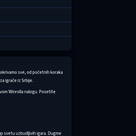
Pokrivamo sve, od početnih koraka
a igrače iz Srbije.
svom Winrolla nalogu. Posetite
stup svetu uzbudljivih igara. Dugme