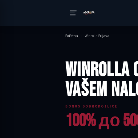
Početna
›
Winrolla Prijava
WINROLLA 
VAŠEM NAL
BONUS DOBRODOŠLICE
100% до 50