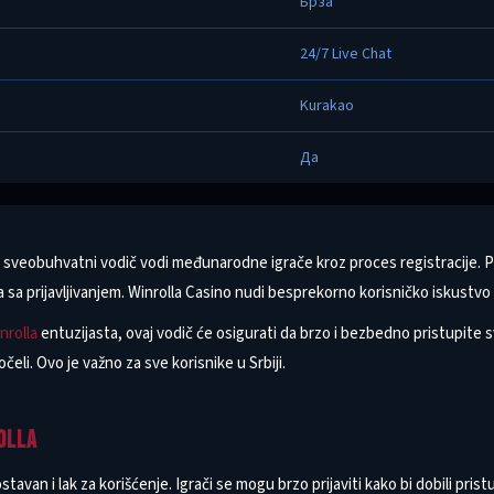
Брза
24/7 Live Chat
Kurakao
Да
j sveobuhvatni vodič vodi međunarodne igrače kroz proces registracije. 
sa prijavljivanjem. Winrolla Casino nudi besprekorno korisničko iskustvo z
nrolla
entuzijasta, ovaj vodič će osigurati da brzo i bezbedno pristupite 
čeli. Ovo je važno za sve korisnike u Srbiji.
ROLLA
stavan i lak za korišćenje. Igrači se mogu brzo prijaviti kako bi dobili pri