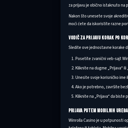
za prijavu je obično istaknuto na p
Nakon što unesete svoje akreditiv
moći ćete da iskoristite razne po
VODIČ ZA PRIJAVU KORAK PO KO
Sledite ove jednostavne korake da 
Posetite zvanični veb-sajt Win
Kliknite na dugme „Prijava“ il
Unesite svoje korisničko ime il
Ako je potrebno, završite bez
Kliknite na „Prijava“ da biste 
PRIJAVA PUTEM MOBILNIH UREĐA
Winrolla Casino je u potpunosti o