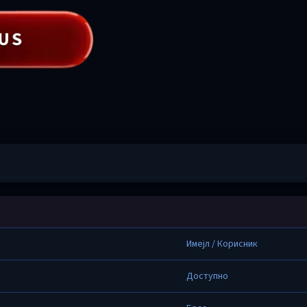
NUS
Имејл / Корисник
Доступно