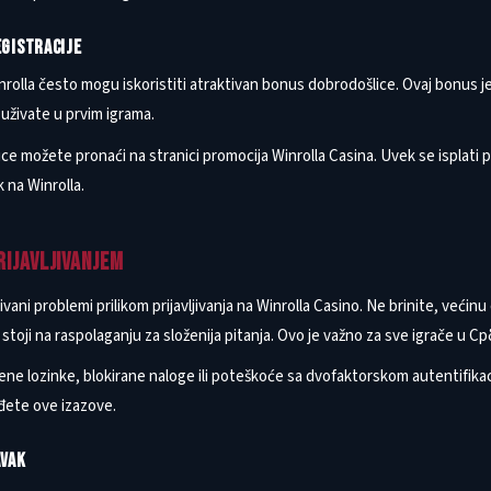
GISTRACIJE
Winrolla često mogu iskoristiti atraktivan bonus dobrodošlice. Ovaj bonus 
uživate u prvim igrama.
e možete pronaći na stranici promocija Winrolla Casina. Uvek se isplati pr
 na Winrolla.
IJAVLJIVANJEM
ani problemi prilikom prijavljivanja na Winrolla Casino. Ne brinite, veći
 stoji na raspolaganju za složenija pitanja. Ovo je važno za sve igrače u Ср
ene lozinke, blokirane naloge ili poteškoće sa dvofaktorskom autentifikac
ete ove izazove.
AVAK