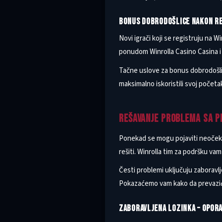
BONUS DOBRODOŠLICE NAKON RE
Novi igrači koji se registruju na 
ponudom Winrolla Casino Casina i 
Tačne uslove za bonus dobrodošlic
maksimalno iskoristili svoj početak
REŠAVANJE PROBLEMA SA PR
Ponekad se mogu pojaviti neočekiv
rešiti. Winrolla tim za podršku vam
Česti problemi uključuju zaboravlj
Pokazaćemo vam kako da prevaziđ
ZABORAVLJENA LOZINKA – OPOR