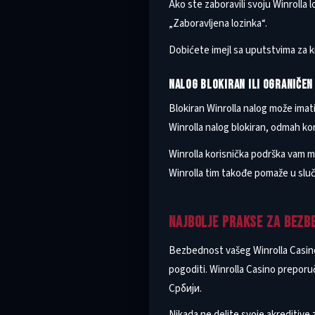
Ako ste zaboravili svoju Winrolla l
„Zaboravljena lozinka“.
Dobićete imejl sa uputstvima za kr
NALOG BLOKIRAN ILI OGRANIČEN
Blokiran Winrolla nalog može imati 
Winrolla nalog blokiran, odmah kon
Winrolla korisnička podrška vam m
Winrolla tim takođe pomaže u slu
NAJBOLJE PRAKSE ZA BEZB
Bezbednost vašeg Winrolla Casino 
pogoditi. Winrolla Casino preporu
Србији.
Nikada ne delite svoje akreditive z