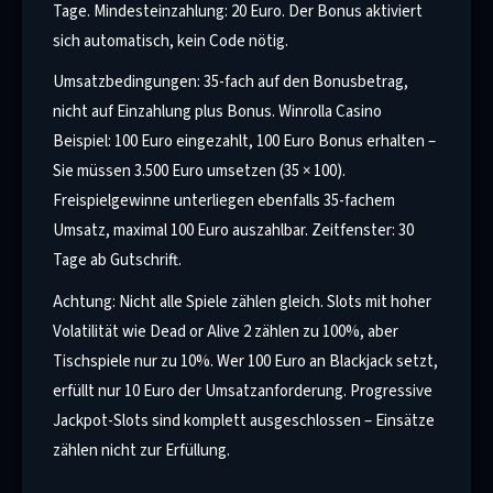
Tage. Mindesteinzahlung: 20 Euro. Der Bonus aktiviert
sich automatisch, kein Code nötig.
Umsatzbedingungen: 35-fach auf den Bonusbetrag,
nicht auf Einzahlung plus Bonus. Winrolla Casino
Beispiel: 100 Euro eingezahlt, 100 Euro Bonus erhalten –
Sie müssen 3.500 Euro umsetzen (35 × 100).
Freispielgewinne unterliegen ebenfalls 35-fachem
Umsatz, maximal 100 Euro auszahlbar. Zeitfenster: 30
Tage ab Gutschrift.
Achtung: Nicht alle Spiele zählen gleich. Slots mit hoher
Volatilität wie Dead or Alive 2 zählen zu 100%, aber
Tischspiele nur zu 10%. Wer 100 Euro an Blackjack setzt,
erfüllt nur 10 Euro der Umsatzanforderung. Progressive
Jackpot-Slots sind komplett ausgeschlossen – Einsätze
zählen nicht zur Erfüllung.