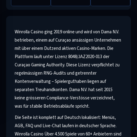
Winrolla Casino ging 2019 online und wird von Dama N.V.
betrieben, einem auf Curaçao ansässigen Unternehmen
mit über einem Dutzend aktiven Casino-Marken. Die
Plattform läuft unter Lizenz 8048/JAZ2020-013 der
Curaçao Gaming Authority. Diese Lizenz verpflichtet zu
regelmässigen RNG-Audits und getrennter
Kontenverwaltung – Spielerguthaben liegen auf
separaten Treuhandkonten. Dama N.V. hat seit 2015
keine grösseren Compliance-Verstösse verzeichnet,
was für stabile Betriebsabläufe spricht.
Die Seite ist komplett auf Deutsch lokalisiert: Menüs,
AGB, FAQ und Live-Chat laufen in deutscher Sprache.
Winrolla Casino Über 4.500 Spiele von 60+ Anbietern sind