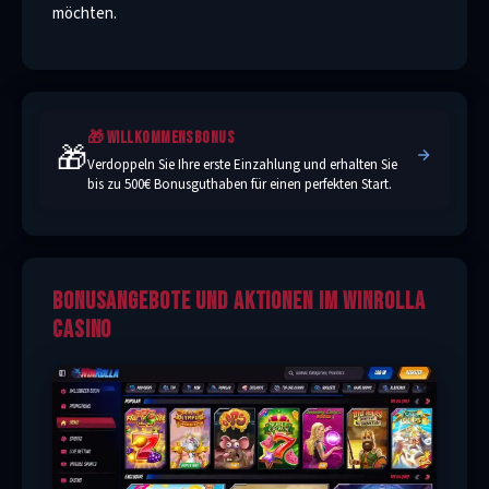
möchten.
🎁 Willkommensbonus
🎁
Verdoppeln Sie Ihre erste Einzahlung und erhalten Sie
bis zu 500€ Bonusguthaben für einen perfekten Start.
BONUSANGEBOTE UND AKTIONEN IM WINROLLA
CASINO