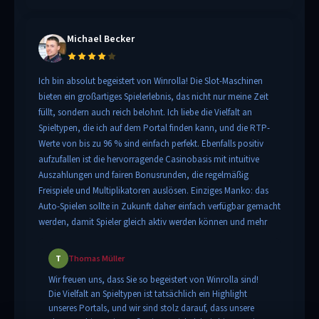
Michael Becker
Ich bin absolut begeistert von Winrolla! Die Slot-Maschinen
bieten ein großartiges Spielerlebnis, das nicht nur meine Zeit
füllt, sondern auch reich belohnt. Ich liebe die Vielfalt an
Spieltypen, die ich auf dem Portal finden kann, und die RTP-
Werte von bis zu 96 % sind einfach perfekt. Ebenfalls positiv
aufzufallen ist die hervorragende Casinobasis mit intuitive
Auszahlungen und fairen Bonusrunden, die regelmäßig
Freispiele und Multiplikatoren auslösen. Einziges Manko: das
Auto-Spielen sollte in Zukunft daher einfach verfügbar gemacht
werden, damit Spieler gleich aktiv werden können und mehr
T
Thomas Müller
Wir freuen uns, dass Sie so begeistert von Winrolla sind!
Die Vielfalt an Spieltypen ist tatsächlich ein Highlight
unseres Portals, und wir sind stolz darauf, dass unsere