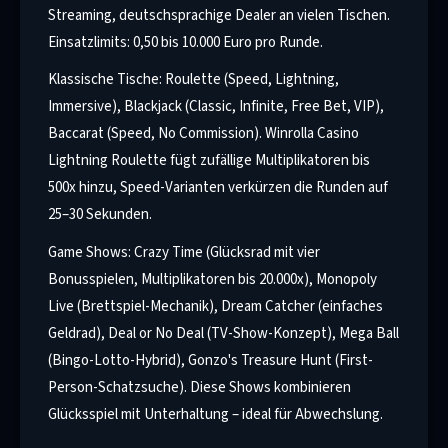
Streaming, deutschsprachige Dealer an vielen Tischen.
Einsatzlimits: 0,50 bis 10.000 Euro pro Runde.
Klassische Tische: Roulette (Speed, Lightning,
Immersive), Blackjack (Classic, Infinite, Free Bet, VIP),
Baccarat (Speed, No Commission). Winrolla Casino
Lightning Roulette fügt zufällige Multiplikatoren bis
500x hinzu, Speed-Varianten verkürzen die Runden auf
25–30 Sekunden.
Game Shows: Crazy Time (Glücksrad mit vier
Bonusspielen, Multiplikatoren bis 20.000x), Monopoly
Live (Brettspiel-Mechanik), Dream Catcher (einfaches
Geldrad), Deal or No Deal (TV-Show-Konzept), Mega Ball
(Bingo-Lotto-Hybrid), Gonzo's Treasure Hunt (First-
Person-Schatzsuche). Diese Shows kombinieren
Glücksspiel mit Unterhaltung – ideal für Abwechslung.