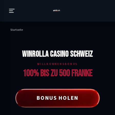
Startseite
WINROLLA CASINO SCHWEIZ
WILLKOMMENSBONUS
100% bis zu 500 Franke
BONUS HOLEN