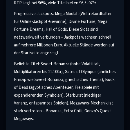
RTP liegt bei 96%, viele Titel bieten 96,5–97%.
Progressive Jackpots: Mega Moolah (Weltrekordhalter
für Online-Jackpot-Gewinne), Divine Fortune, Mega
Fortune Dreams, Hall of Gods. Diese Slots sind
netzwerkweit verbunden – Jackpots wachsen schnell
auf mehrere Millionen Euro. Aktuelle Stände werden auf
der Startseite angezeigt.
Beliebte Titel: Sweet Bonanza (hohe Volatilität,
Multiplikatoren bis 21.100x), Gates of Olympus (ähnliches
Prinzip wie Sweet Bonanza, griechisches Thema), Book
of Dead (ägyptisches Abenteuer, Freispiele mit
expandierenden Symbolen), Starburst (niedriger
Varianz, entspanntes Spielen). Megaways-Mechanik ist
stark vertreten – Bonanza, Extra Chilli, Gonzo's Quest
Megaways.