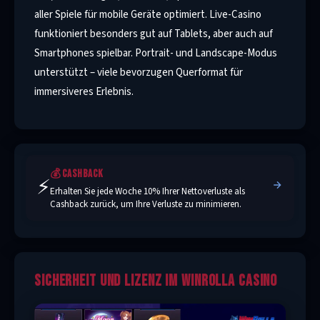
aller Spiele für mobile Geräte optimiert. Live-Casino
funktioniert besonders gut auf Tablets, aber auch auf
Smartphones spielbar. Portrait- und Landscape-Modus
unterstützt – viele bevorzugen Querformat für
immersiveres Erlebnis.
💰 Cashback
⚡
Erhalten Sie jede Woche 10% Ihrer Nettoverluste als
Cashback zurück, um Ihre Verluste zu minimieren.
SICHERHEIT UND LIZENZ IM WINROLLA CASINO