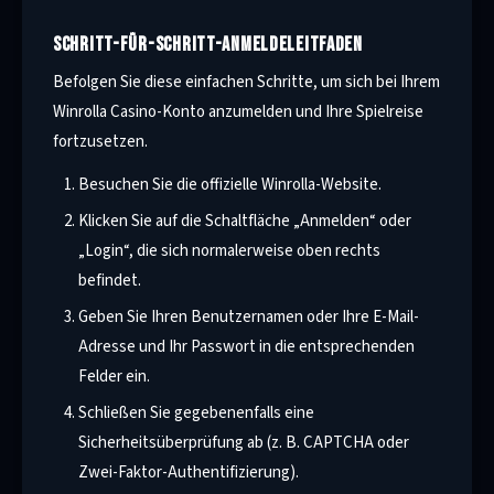
SCHRITT-FÜR-SCHRITT-ANMELDELEITFADEN
Befolgen Sie diese einfachen Schritte, um sich bei Ihrem
Winrolla Casino-Konto anzumelden und Ihre Spielreise
fortzusetzen.
Besuchen Sie die offizielle Winrolla-Website.
Klicken Sie auf die Schaltfläche „Anmelden“ oder
„Login“, die sich normalerweise oben rechts
befindet.
Geben Sie Ihren Benutzernamen oder Ihre E-Mail-
Adresse und Ihr Passwort in die entsprechenden
Felder ein.
Schließen Sie gegebenenfalls eine
Sicherheitsüberprüfung ab (z. B. CAPTCHA oder
Zwei-Faktor-Authentifizierung).