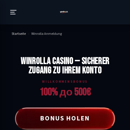
Startseite
›
Winrolla Anmeldung
WINROLLA CASINO — SICHERER
ZUGANG ZU IHREM KONTO
WILLKOMMENSBONUS
100% до 500€
BONUS HOLEN