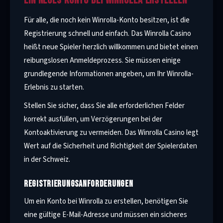
EIN NEUES KONTO BEI WINROLLA ERSTELLEN
Für alle, die noch kein Winrolla-Konto besitzen, ist die
Registrierung schnell und einfach. Das Winrolla Casino
heißt neue Spieler herzlich willkommen und bietet einen
reibungslosen Anmeldeprozess. Sie müssen einige
grundlegende Informationen angeben, um Ihr Winrolla-
Erlebnis zu starten.
Stellen Sie sicher, dass Sie alle erforderlichen Felder
korrekt ausfüllen, um Verzögerungen bei der
Kontoaktivierung zu vermeiden. Das Winrolla Casino legt
Wert auf die Sicherheit und Richtigkeit der Spielerdaten
in der Schweiz.
REGISTRIERUNGSANFORDERUNGEN
Um ein Konto bei Winrolla zu erstellen, benötigen Sie
eine gültige E-Mail-Adresse und müssen ein sicheres