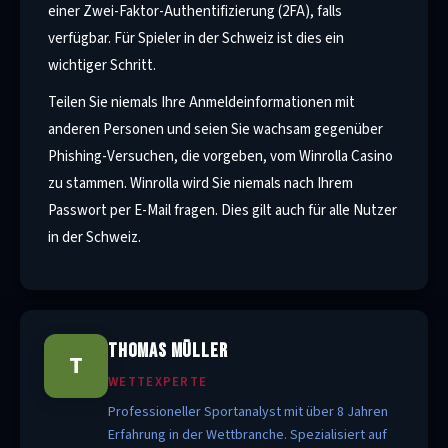
einer Zwei-Faktor-Authentifizierung (2FA), falls
verfügbar. Für Spieler in der Schweiz ist dies ein
wichtiger Schritt.
Teilen Sie niemals Ihre Anmeldeinformationen mit
anderen Personen und seien Sie wachsam gegenüber
Phishing-Versuchen, die vorgeben, vom Winrolla Casino
zu stammen. Winrolla wird Sie niemals nach Ihrem
Passwort per E-Mail fragen. Dies gilt auch für alle Nutzer
in der Schweiz.
Thomas Müller
T
WETTEXPERTE
Professioneller Sportanalyst mit über 8 Jahren
Erfahrung in der Wettbranche. Spezialisiert auf