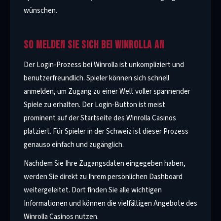
wünschen.
SO MELDEN SIE SICH BEI WINROLLA AN
Der Login-Prozess bei Winrolla ist unkompliziert und
benutzerfreundlich. Spieler können sich schnell
anmelden, um Zugang zu einer Welt voller spannender
Spiele zu erhalten. Der Login-Button ist meist
prominent auf der Startseite des Winrolla Casinos
platziert. Für Spieler in der Schweiz ist dieser Prozess
genauso einfach und zugänglich.
Nachdem Sie Ihre Zugangsdaten eingegeben haben,
werden Sie direkt zu Ihrem persönlichen Dashboard
weitergeleitet. Dort finden Sie alle wichtigen
Informationen und können die vielfältigen Angebote des
Winrolla Casinos nutzen.