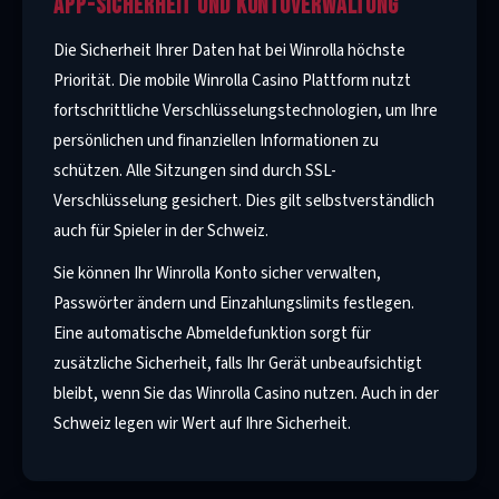
APP-SICHERHEIT UND KONTOVERWALTUNG
Die Sicherheit Ihrer Daten hat bei Winrolla höchste
Priorität. Die mobile Winrolla Casino Plattform nutzt
fortschrittliche Verschlüsselungstechnologien, um Ihre
persönlichen und finanziellen Informationen zu
schützen. Alle Sitzungen sind durch SSL-
Verschlüsselung gesichert. Dies gilt selbstverständlich
auch für Spieler in der Schweiz.
Sie können Ihr Winrolla Konto sicher verwalten,
Passwörter ändern und Einzahlungslimits festlegen.
Eine automatische Abmeldefunktion sorgt für
zusätzliche Sicherheit, falls Ihr Gerät unbeaufsichtigt
bleibt, wenn Sie das Winrolla Casino nutzen. Auch in der
Schweiz legen wir Wert auf Ihre Sicherheit.