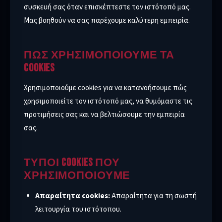
συσκευή σας όταν επισκέπτεστε τον ιστότοπό μας.
Μας βοηθούν να σας παρέχουμε καλύτερη εμπειρία.
ΠΏΣ ΧΡΗΣΙΜΟΠΟΙΟΎΜΕ ΤΑ
COOKIES
Χρησιμοποιούμε cookies για να κατανοήσουμε πώς
χρησιμοποιείτε τον ιστότοπό μας, να θυμόμαστε τις
προτιμήσεις σας και να βελτιώσουμε την εμπειρία
σας.
ΤΎΠΟΙ COOKIES ΠΟΥ
ΧΡΗΣΙΜΟΠΟΙΟΎΜΕ
Απαραίτητα cookies:
Απαραίτητα για τη σωστή
λειτουργία του ιστότοπου.