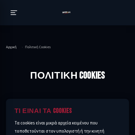
Αρχική
›
Πολιτική Cookies
ΠΟΛΙΤΙΚΉ COOKIES
ΤΙ ΕΊΝΑΙ ΤΑ COOKIES
Τα cookies είναι μικρά αρχεία κειμένου που
τοποθετούνται στον υπολογιστή ή την κινητή