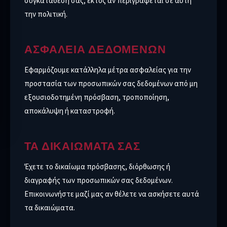
συγκατάθεσή σας, εκτός αν περιγράφεται σε αυτή
την πολιτική.
ΑΣΦΆΛΕΙΑ ΔΕΔΟΜΈΝΩΝ
Εφαρμόζουμε κατάλληλα μέτρα ασφαλείας για την
προστασία των προσωπικών σας δεδομένων από μη
εξουσιοδοτημένη πρόσβαση, τροποποίηση,
αποκάλυψη ή καταστροφή.
ΤΑ ΔΙΚΑΙΏΜΑΤΆ ΣΑΣ
Έχετε το δικαίωμα πρόσβασης, διόρθωσης ή
διαγραφής των προσωπικών σας δεδομένων.
Επικοινωνήστε μαζί μας αν θέλετε να ασκήσετε αυτά
τα δικαιώματα.