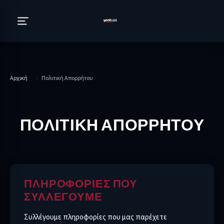
Αρχική
›
Πολιτική Απορρήτου
ΠΟΛΙΤΙΚΉ ΑΠΟΡΡΉΤΟΥ
ΠΛΗΡΟΦΟΡΊΕΣ ΠΟΥ
ΣΥΛΛΈΓΟΥΜΕ
Συλλέγουμε πληροφορίες που μας παρέχετε