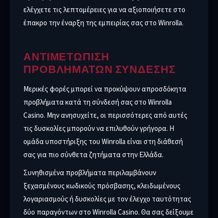
ελέγχετε τις λεπτομέρειες για να αξιοποιήσετε στο
έπακρο την έναρξη της εμπειρίας σας στο Winrolla.
ΑΝΤΙΜΕΤΏΠΙΣΗ
ΠΡΟΒΛΗΜΆΤΩΝ ΣΎΝΔΕΣΗΣ
Μερικές φορές μπορεί να προκύψουν απροσδόκητα
προβλήματα κατά τη σύνδεσή σας στο Winrolla
Casino. Μην ανησυχείτε, οι περισσότερες από αυτές
τις δυσκολίες μπορούν να επιλυθούν γρήγορα. Η
ομάδα υποστήριξης του Winrolla είναι στη διάθεσή
σας για πιο σύνθετα ζητήματα στην Ελλάδα.
Συνηθισμένα προβλήματα περιλαμβάνουν
ξεχασμένους κωδικούς πρόσβασης, κλειδωμένους
λογαριασμούς ή δυσκολίες με τον έλεγχο ταυτότητας
δύο παραγόντων στο Winrolla Casino. Θα σας δείξουμε