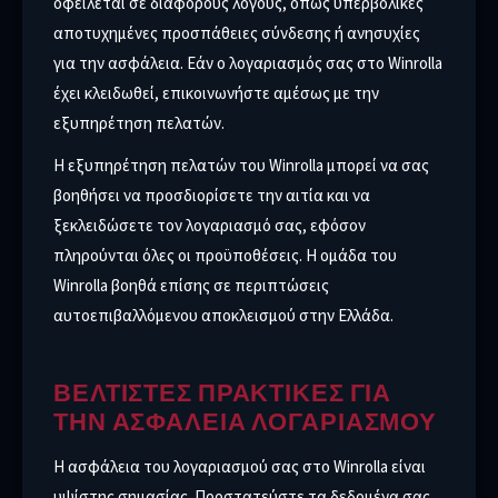
οφείλεται σε διάφορους λόγους, όπως υπερβολικές
αποτυχημένες προσπάθειες σύνδεσης ή ανησυχίες
για την ασφάλεια. Εάν ο λογαριασμός σας στο Winrolla
έχει κλειδωθεί, επικοινωνήστε αμέσως με την
εξυπηρέτηση πελατών.
Η εξυπηρέτηση πελατών του Winrolla μπορεί να σας
βοηθήσει να προσδιορίσετε την αιτία και να
ξεκλειδώσετε τον λογαριασμό σας, εφόσον
πληρούνται όλες οι προϋποθέσεις. Η ομάδα του
Winrolla βοηθά επίσης σε περιπτώσεις
αυτοεπιβαλλόμενου αποκλεισμού στην Ελλάδα.
ΒΈΛΤΙΣΤΕΣ ΠΡΑΚΤΙΚΈΣ ΓΙΑ
ΤΗΝ ΑΣΦΆΛΕΙΑ ΛΟΓΑΡΙΑΣΜΟΎ
Η ασφάλεια του λογαριασμού σας στο Winrolla είναι
υψίστης σημασίας. Προστατεύστε τα δεδομένα σας