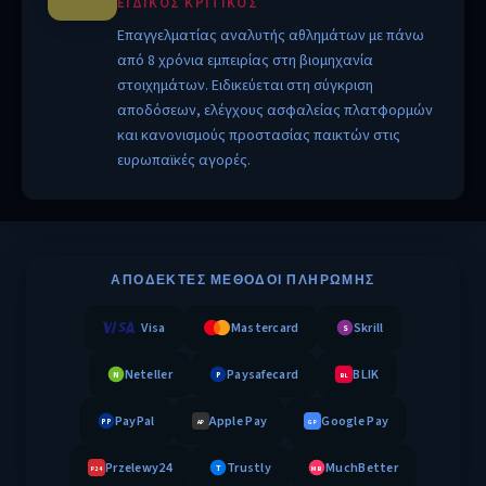
ΕΙΔΙΚΌΣ ΚΡΙΤΙΚΌΣ
Επαγγελματίας αναλυτής αθλημάτων με πάνω
από 8 χρόνια εμπειρίας στη βιομηχανία
στοιχημάτων. Ειδικεύεται στη σύγκριση
αποδόσεων, ελέγχους ασφαλείας πλατφορμών
και κανονισμούς προστασίας παικτών στις
ευρωπαϊκές αγορές.
ΑΠΟΔΕΚΤΈΣ ΜΈΘΟΔΟΙ ΠΛΗΡΩΜΉΣ
Visa
Mastercard
Skrill
S
Neteller
Paysafecard
BLIK
N
P
BL
PayPal
Apple Pay
Google Pay
PP
AP
GP
Przelewy24
Trustly
MuchBetter
T
MB
P24