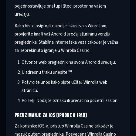
pojednostavljuje pristup i štedi prostor na vašem
uređaju.
Kako biste osigurali najbolje iskustvo s Winrollom,
provjerite ima li vaš Android uređaj ažuriranu verziju
preglednika. Stabilna internetska veza također je važna
za neprekinuto igranje u Winrolla Casino.
Otvorite web preglednik na svom Android uređaju.
U adresnu traku unesite "".
Potvrdite unos kako biste učitali Winrolla web
stranicu.
Po želji: Dodajte oznaku ili prečac na početni zaslon.
PREUZIMANJE ZA IOS (IPHONE & IPAD)
Za korisnike iOS-a, pristup Winrolla Casino također je
moguć putem preglednika. Posvećena Winrolla Casino