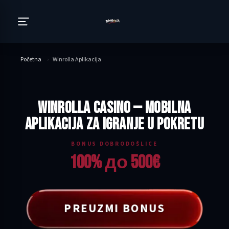
Početna
›
Winrolla Aplikacija
WINROLLA CASINO — MOBILNA
APLIKACIJA ZA IGRANJE U POKRETU
BONUS DOBRODOŠLICE
100% до 500€
PREUZMI BONUS