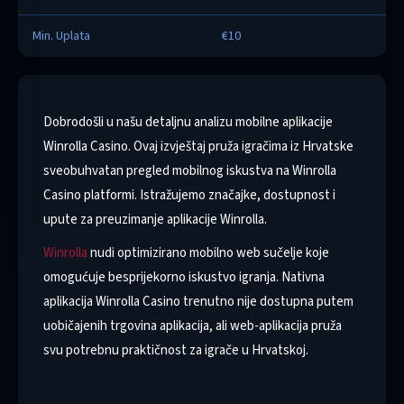
Min. Uplata
€10
Dobrodošli u našu detaljnu analizu mobilne aplikacije
Winrolla Casino. Ovaj izvještaj pruža igračima iz Hrvatske
sveobuhvatan pregled mobilnog iskustva na Winrolla
Casino platformi. Istražujemo značajke, dostupnost i
upute za preuzimanje aplikacije Winrolla.
Winrolla
nudi optimizirano mobilno web sučelje koje
omogućuje besprijekorno iskustvo igranja. Nativna
aplikacija Winrolla Casino trenutno nije dostupna putem
uobičajenih trgovina aplikacija, ali web-aplikacija pruža
svu potrebnu praktičnost za igrače u Hrvatskoj.