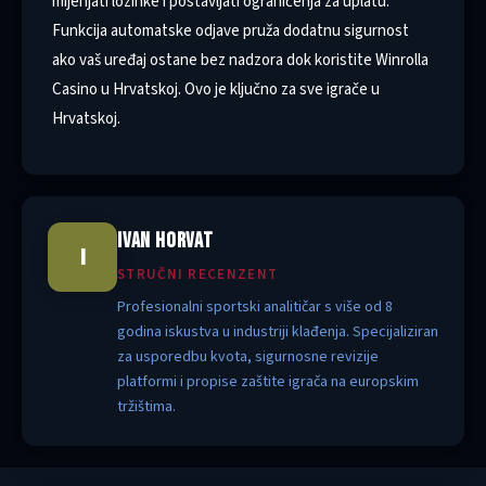
mijenjati lozinke i postavljati ograničenja za uplatu.
Funkcija automatske odjave pruža dodatnu sigurnost
ako vaš uređaj ostane bez nadzora dok koristite Winrolla
Casino u Hrvatskoj. Ovo je ključno za sve igrače u
Hrvatskoj.
Ivan Horvat
I
STRUČNI RECENZENT
Profesionalni sportski analitičar s više od 8
godina iskustva u industriji klađenja. Specijaliziran
za usporedbu kvota, sigurnosne revizije
platformi i propise zaštite igrača na europskim
tržištima.