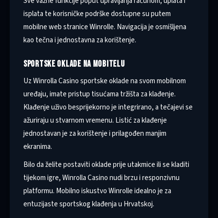
Sve važne funkcije poput upravljanja računom, uplata i
isplata te korisničke podrške dostupne su putem
mobilne web stranice Winrolle. Navigacija je osmišljena
kao tečna i jednostavna za korištenje.
SPORTSKE OKLADE NA MOBITELU
Uz Winrolla Casino sportske oklade na svom mobilnom
uređaju, imate pristup tisućama tržišta za klađenje.
Klađenje uživo besprijekorno je integrirano, a tečajevi se
ažuriraju u stvarnom vremenu. Listić za klađenje
jednostavan je za korištenje i prilagođen manjim
ekranima.
Bilo da želite postaviti oklade prije utakmice ili se kladiti
tijekom igre, Winrolla Casino nudi brzu i responzivnu
platformu. Mobilno iskustvo Winrolle idealno je za
entuzijaste sportskog klađenja u Hrvatskoj.