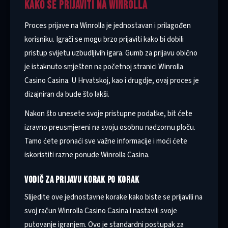
KAKO SE PRIJAVITI NA WINROLLA
Proces prijave na Winrolla je jednostavan i prilagođen
korisniku. Igrači se mogu brzo prijaviti kako bi dobili
pristup svijetu uzbudljivih igara. Gumb za prijavu obično
je istaknuto smješten na početnoj stranici Winrolla
Casino Casina. U Hrvatskoj, kao i drugdje, ovaj proces je
dizajniran da bude što lakši.
Nakon što unesete svoje pristupne podatke, bit ćete
izravno preusmjereni na svoju osobnu nadzornu ploču.
Tamo ćete pronaći sve važne informacije i moći ćete
iskoristiti razne ponude Winrolla Casina.
VODIČ ZA PRIJAVU KORAK PO KORAK
Slijedite ove jednostavne korake kako biste se prijavili na
svoj račun Winrolla Casino Casina i nastavili svoje
putovanje igranjem. Ovo je standardni postupak za