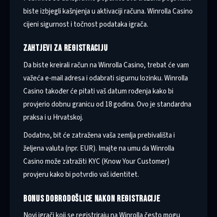
biste izbjegli kašnjenja u aktivaciji računa. Winrolla Casino
cijeni sigurnost i točnost podataka igrača.
ZAHTJEVI ZA REGISTRACIJU
Da biste kreirali račun na Winrolla Casino, trebat će vam
važeća e-mail adresa i odabrati sigurnu lozinku. Winrolla
Casino također će pitati vaš datum rođenja kako bi
provjerio dobnu granicu od 18 godina. Ovo je standardna
praksa i u Hrvatskoj.
Dodatno, bit će zatražena vaša zemlja prebivališta i
željena valuta (npr. EUR). Imajte na umu da Winrolla
Casino može zatražiti KYC (Know Your Customer)
provjeru kako bi potvrdio vaš identitet.
BONUS DOBRODOŠLICE NAKON REGISTRACIJE
Novi igrači koji se registriraju na Winrolla često mogu