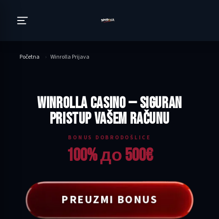
Početna
›
Winrolla Prijava
WINROLLA CASINO — SIGURAN
PRISTUP VAŠEM RAČUNU
BONUS DOBRODOŠLICE
100% до 500€
PREUZMI BONUS