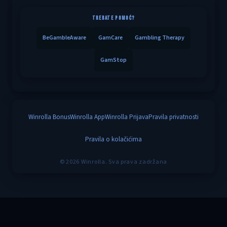
TREBATE POMOĆ?
BeGambleAware
GamCare
Gambling Therapy
GamStop
Winrolla Bonus
Winrolla App
Winrolla Prijava
Pravila privatnosti
Pravila o kolačićima
© 2026 Winrolla. Sva prava zadržana