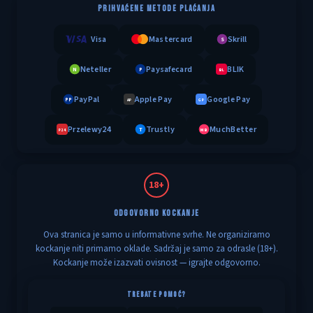
PRIHVAĆENE METODE PLAĆANJA
Visa
Mastercard
Skrill
S
Neteller
Paysafecard
BLIK
N
P
BL
PayPal
Apple Pay
Google Pay
PP
AP
GP
Przelewy24
Trustly
MuchBetter
T
MB
P24
18+
ODGOVORNO KOCKANJE
Ova stranica je samo u informativne svrhe. Ne organiziramo
kockanje niti primamo oklade. Sadržaj je samo za odrasle (18+).
Kockanje može izazvati ovisnost — igrajte odgovorno.
TREBATE POMOĆ?