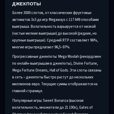
ДЖЕКПОТЫ
Более 3000 слотов, от классических фруктовых
автоматов 3x3 до игр Megaways с 117 649 способами
выигрыша. Волатильность варьируется от низкой
(частые мелкие выигрыши) до высокой (редкие, но
крупные выигрыши). Средний RTP составляет 96%,
многие игры предлагают 96,5–97%.
Прогрессивные джекпоты: Mega Moolah (рекордсмен
по онлайн-выигрышам в джекпоты), Divine Fortune,
Mega Fortune Dreams, Hall of Gods. Эти слоты связаны
в сеть – джекпоты быстро растут до нескольких
миллионов евро. Текущие суммы отображаются на
главной странице.
Популярные игры: Sweet Bonanza (высокая
волатильность, множители до 21 100x), Gates of