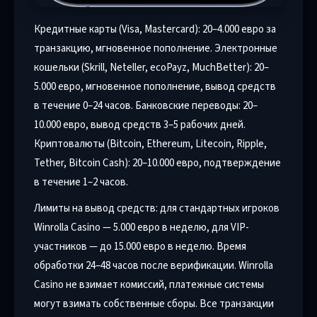
Кредитные карты (Visa, Mastercard): 20–4.000 евро за
транзакцию, мгновенное пополнение. Электронные
кошельки (Skrill, Neteller, ecoPayz, MuchBetter): 20–
5.000 евро, мгновенное пополнение, вывод средств
в течение 0–24 часов. Банковские переводы: 20–
10.000 евро, вывод средств 3–5 рабочих дней.
Криптовалюты (Bitcoin, Ethereum, Litecoin, Ripple,
Tether, Bitcoin Cash): 20–10.000 евро, подтверждение
в течение 1–2 часов.
Лимиты на вывод средств: для стандартных игроков
Winrolla Casino — 5.000 евро в неделю, для VIP-
участников — до 15.000 евро в неделю. Время
обработки 24–48 часов после верификации. Winrolla
Casino не взимает комиссий, платежные системы
могут взимать собственные сборы. Все транзакции