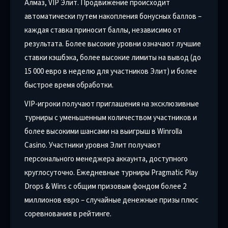
Алмаз, VIP Элит. Продвижение происходит
автоматически путем накопления бонусных баллов –
каждая ставка приносит баллы, независимо от
результата. Более высокие уровни означают лучшие
ставки кэшбэка, более высокие лимиты на вывод (до
15 000 евро в неделю для участников Элит) и более
быстрое время обработки.
VIP-игроки получают приглашения на эксклюзивные
турниры с уменьшенным количеством участников и
более высокими шансами на выигрыш в Winrolla
Casino. Участники уровня Элит получают
персонального менеджера аккаунта, доступного
круглосуточно. Ежедневные турниры Pragmatic Play
Drops & Wins с общим призовым фондом более 2
миллионов евро – случайные денежные призы плюс
соревнования в рейтинге.