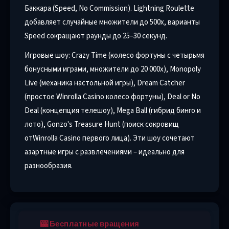
Баккара (Speed, No Commission). Lightning Roulette
добавляет случайные множители до 500x, варианты
Speed сокращают раунды до 25–30 секунд.
Игровые шоу: Crazy Time (колесо фортуны с четырьмя
бонусными играми, множители до 20 000x), Monopoly
Live (механика настольной игры), Dream Catcher
(простое Winrolla Casino колесо фортуны), Deal or No
Deal (концепция телешоу), Mega Ball (гибрид бинго и
лото), Gonzo's Treasure Hunt (поиск сокровищ
отWinrolla Casino первого лица). Эти шоу сочетают
азартные игры с развлечениями – идеально для
разнообразия.
🎰 Бесплатные вращения