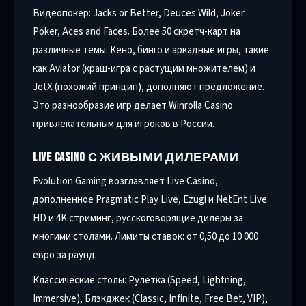
Видеопокер: Jacks or Better, Deuces Wild, Joker
Poker, Aces and Faces. Более 50 скретч-карт на
различные темы. Кено, бинго и аркадные игры, такие
как Aviator (краш-игра с растущим множителем) и
JetX (похожий принцип), дополняют предложение.
Это разнообразие игр делает Winrolla Casino
привлекательным для игроков в России.
LIVE CASINO С ЖИВЫМИ ДИЛЕРАМИ
Evolution Gaming возглавляет Live Casino,
дополненное Pragmatic Play Live, Ezugi и NetEnt Live.
HD и 4K стриминг, русскоговорящие дилеры за
многими столами. Лимиты ставок: от 0,50 до 10 000
евро за раунд.
Классические столы: Рулетка (Speed, Lightning,
Immersive), Блэкджек (Classic, Infinite, Free Bet, VIP),