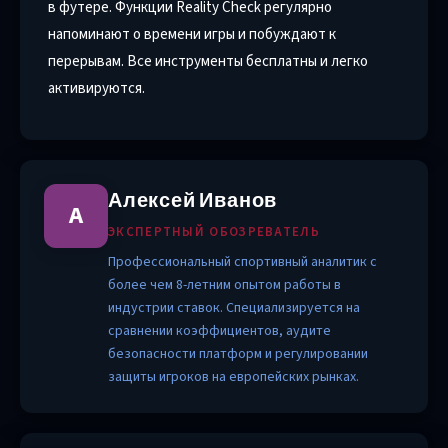
в футере. Функции Reality Check регулярно
напоминают о времени игры и побуждают к
перерывам. Все инструменты бесплатны и легко
активируются.
Алексей Иванов
А
ЭКСПЕРТНЫЙ ОБОЗРЕВАТЕЛЬ
Профессиональный спортивный аналитик с
более чем 8-летним опытом работы в
индустрии ставок. Специализируется на
сравнении коэффициентов, аудите
безопасности платформ и регулировании
защиты игроков на европейских рынках.