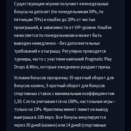
Существующие игроки получают еженедельные
бонусы на депозит (по понедельникам 50%, по
пятницам 75%) и кэшбэк до 20% от чистых
проигрышей, в зависимости от VIP-уровня. Кэшбэк
начисляется по понедельникам и может быть
выведен немедленно – без дополнительных
требований к отыгрышу. Регулярно проводятся
турниры, часто с участием кампаний Pragmatic Play
Drops & Wins, которые ежедневно раздают призы.
Условия бонусов прозрачны: 35-кратный оборот для
бонусов казино, 3-кратный оборот для бонусов
спортивных ставок с минимальным коэффициентом
1,50. Слоты учитываются на 100%, настольные игры –
только на 10%. Фриспины имеют лимит на вывод
выигрыша в 100 евро. Все бонусы аннулируются
через 30 дней (казино) или 14 дней (спортивные