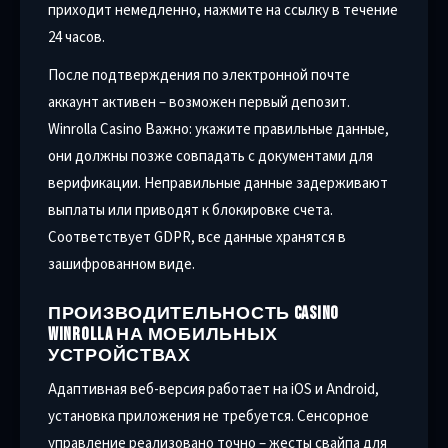
приходит немедленно, нажмите на ссылку в течение
24 часов.
После подтверждения по электронной почте
аккаунт активен – возможен первый депозит.
Winrolla Casino Важно: укажите правильные данные,
они должны позже совпадать с документами для
верификации. Неправильные данные задерживают
выплаты или приводят к блокировке счета.
Соответствует GDPR, все данные хранятся в
зашифрованном виде.
ПРОИЗВОДИТЕЛЬНОСТЬ CASINO
WINROLLA НА МОБИЛЬНЫХ
УСТРОЙСТВАХ
Адаптивная веб-версия работает на iOS и Android,
установка приложения не требуется. Сенсорное
управление реализовано точно – жесты свайпа для