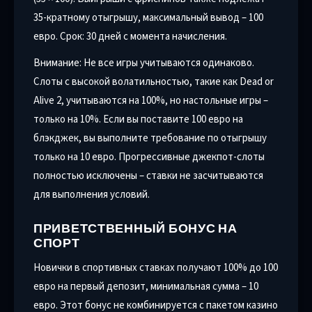
35-кратному отыгрышу, максимальный вывод – 100
евро. Срок: 30 дней с момента начисления.
Внимание: Не все игры учитываются одинаково.
Слоты с высокой волатильностью, такие как Dead or
Alive 2, учитываются на 100%, но настольные игры –
только на 10%. Если вы поставите 100 евро на
блэкджек, вы выполните требование по отыгрышу
только на 10 евро. Прогрессивные джекпот-слоты
полностью исключены – ставки не засчитываются
для выполнения условий.
ПРИВЕТСТВЕННЫЙ БОНУС НА
СПОРТ
Новички в спортивных ставках получают 100% до 100
евро на первый депозит, минимальная сумма – 10
евро. Этот бонус не комбинируется с пакетом казино