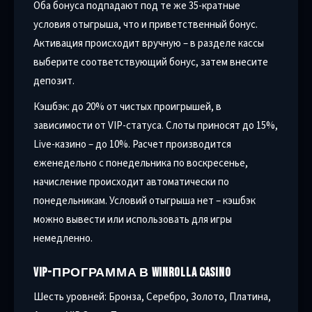
Оба бонуса подпадают под те же 35-кратные
условия отыгрыша, что и приветственный бонус.
Активация происходит вручную – в разделе кассы
выберите соответствующий бонус, затем внесите
депозит.
Кэшбэк: до 20% от чистых проигрышей, в
зависимости от VIP-статуса. Слоты приносят до 15%,
Live-казино – до 10%. Расчет производится
еженедельно с понедельника по воскресенье,
начисление происходит автоматически по
понедельникам. Условий отыгрыша нет – кэшбэк
можно вывести или использовать для игры
немедленно.
VIP-ПРОГРАММА В WINROLLA CASINO
Шесть уровней: Бронза, Серебро, Золото, Платина,