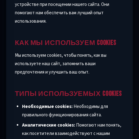
устройстве при посещении нашего сайта. Они
помогают нам обеспечить вам лучший опыт
использования.
КАК МЫ ИСПОЛЬЗУЕМ COOKIES
Мы используем cookies, чтобы понять, как вы
используете наш сайт, запомнить ваши
предпочтения и улучшить ваш опыт.
ТИПЫ ИСПОЛЬЗУЕМЫХ COOKIES
Необходимые cookies:
Необходимы для
правильного функционирования сайта.
Аналитические cookies:
Помогают нам понять,
как посетители взаимодействуют с нашим