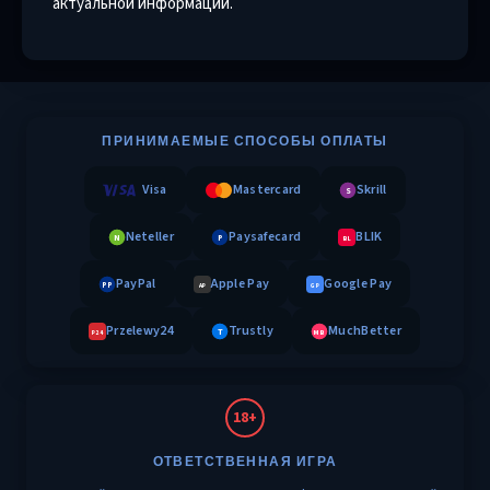
актуальной информации.
ПРИНИМАЕМЫЕ СПОСОБЫ ОПЛАТЫ
Visa
Mastercard
Skrill
S
Neteller
Paysafecard
BLIK
N
P
BL
PayPal
Apple Pay
Google Pay
PP
AP
GP
Przelewy24
Trustly
MuchBetter
T
MB
P24
18+
ОТВЕТСТВЕННАЯ ИГРА