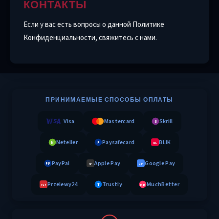
КОНТАКТЫ
Если у вас есть вопросы о данной Политике
Конфиденциальности, свяжитесь с нами.
ПРИНИМАЕМЫЕ СПОСОБЫ ОПЛАТЫ
Visa
Mastercard
Skrill
S
Neteller
Paysafecard
BLIK
N
P
BL
PayPal
Apple Pay
Google Pay
PP
AP
GP
Przelewy24
Trustly
MuchBetter
T
MB
P24