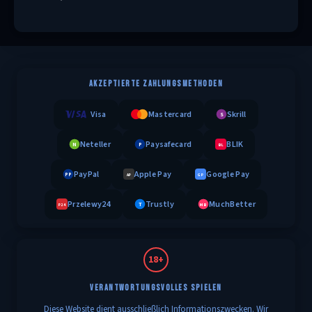
AKZEPTIERTE ZAHLUNGSMETHODEN
Visa
Mastercard
Skrill
S
Neteller
Paysafecard
BLIK
N
P
BL
PayPal
Apple Pay
Google Pay
PP
AP
GP
Przelewy24
Trustly
MuchBetter
T
MB
P24
18+
VERANTWORTUNGSVOLLES SPIELEN
Diese Website dient ausschließlich Informationszwecken. Wir